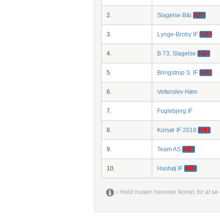
2.
Slagelse B&i
NB!
3.
Lynge-Broby IF
NB!
4.
B 73, Slagelse
NB!
5.
Bringstrup S. IF
NB!
6.
Vetterslev Høm
7.
Fuglebjerg IF
8.
Korsør IF 2018
NB!
9.
Team AS
NB!
10.
Hashøj IF
NB!
= Hold musen henover ikonet, for at se 