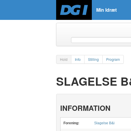
Min Idræt
Hold
Info
Stilling
Program
SLAGELSE B&
INFORMATION
Forening:
Slagelse B&i