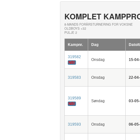
KOMPLET KAMPPR
8-MANDS FORÅRSTURNERING FOR VOKSNE
OLDBOYS +32
PULJE 2
Kampnr.
Dag
Dato/t
319582
Onsdag
15-04
NB!
319583
Onsdag
22-04
319589
Søndag
03-05
NB!
319593
Onsdag
06-05