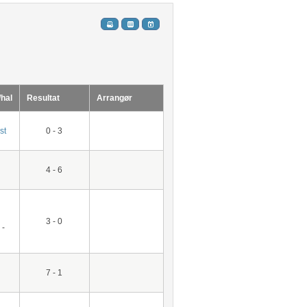
/hal
Resultat
Arrangør
st
0 - 3
4 - 6
3 - 0
 -
7 - 1