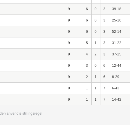
9
6
0
3
39-18
9
6
0
3
25-16
9
6
0
3
52-14
9
5
1
3
31-22
9
4
2
3
37-25
9
3
0
6
12-44
9
2
1
6
8-29
9
1
1
7
6-43
9
1
1
7
14-42
den anvendte stillingsregel