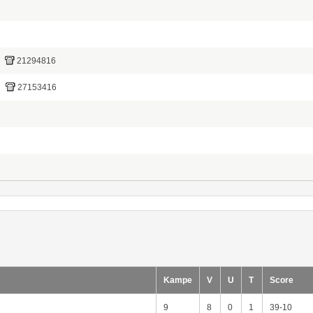
21294816
27153416
Kampe
V
U
T
Score
9
8
0
1
39-10