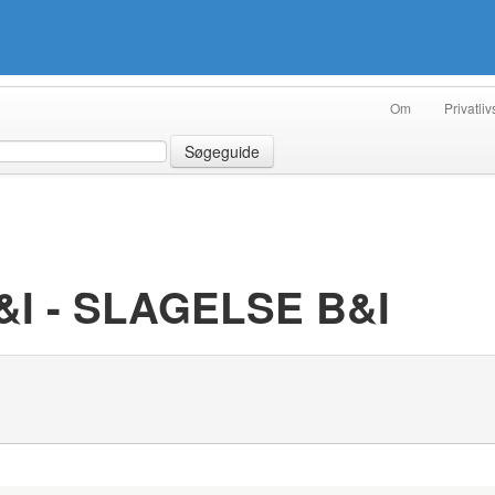
Om
Privatliv
Søgeguide
I - SLAGELSE B&I