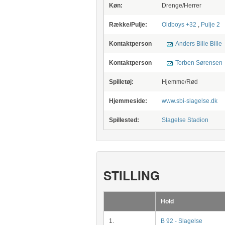
Køn:
Drenge/Herrer
Række/Pulje:
Oldboys +32
,
Pulje 2
Kontaktperson
Anders Bille Bille
Kontaktperson
Torben Sørensen
Spilletøj:
Hjemme/Rød
Hjemmeside:
www.sbi-slagelse.dk
Spillested:
Slagelse Stadion
STILLING
Hold
1.
B 92 - Slagelse