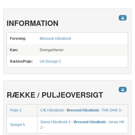
INFORMATION
Forening:
Øresund Håndbold
Køn:
Drenge/Herrer
Række/Pulje:
U9 Drenge C
RÆKKE / PULJEOVERSIGT
Pulje 3
CIK Håndbold
-
Øresund Håndbold
-
THK-DHK 3
-
Greve Håndbold 3
-
Øresund Håndbold
-
Jersie HK
Slutspil A
2
-