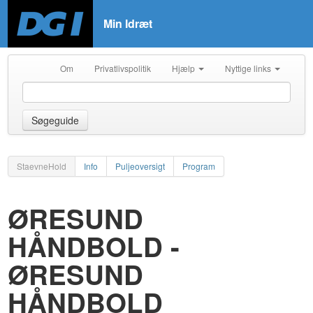
Min Idræt
Om
Privatlivspolitik
Hjælp
Nyttige links
Søgeguide
StaevneHold
Info
Puljeoversigt
Program
ØRESUND
HÅNDBOLD -
ØRESUND
HÅNDBOLD