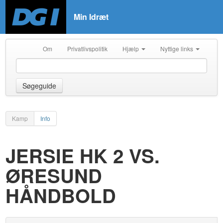
Min Idræt
Om
Privatlivspolitik
Hjælp
Nyttige links
Søgeguide
Kamp
Info
JERSIE HK 2 VS.
ØRESUND
HÅNDBOLD