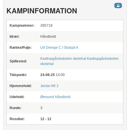
KAMPINFORMATION
Kampnummer:
285719
Idræt:
Håndbold
Række/Pulje:
U9 Drenge C
/
Slutspil A
Kastrupgårdsskolen skolehal
Kastrupgårdsskolen
Spillested:
skolehal
Tidspunkt:
24-08-25
14:00
Hjemmehold:
Jersie HK 2
Udehold:
Øresund Håndbold
Runde:
3
Resultat:
12 - 12