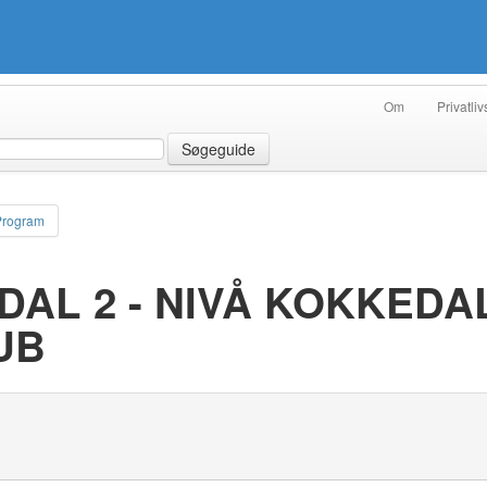
Om
Privatliv
Søgeguide
Program
DAL 2 - NIVÅ KOKKEDA
UB