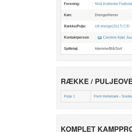
Forening:
Nivå Kokkedal Fodbold
Køn:
Drenge/Herrer
Række/Pulje:
U8 drenge(2017) C/D
Kontaktperson
Caroline Kjær Juu
Spilletøj:
Hjemme/Blå/Sort
RÆKKE / PULJEOV
Pulje 1
Frem Hellebæk
-
Snekke
KOMPLET KAMPPR