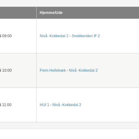
Hjemme/Ude
5
09:00
Nivå -Kokkedal 2
-
Snekkersten IF 2
5
10:00
Frem Hellebæk
-
Nivå -Kokkedal 2
5
11:00
HUI 1
-
Nivå -Kokkedal 2