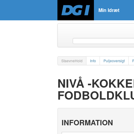
Min Idræt
StaevneHold
Info
Puljeoversigt
NIVÅ -KOKKE
FODBOLDKL
INFORMATION