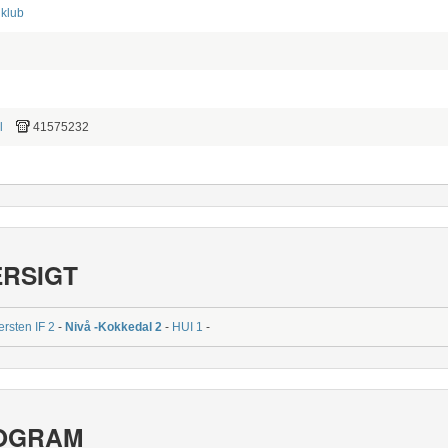
klub
l
41575232
ERSIGT
rsten IF 2
-
Nivå -Kokkedal 2
-
HUI 1
-
OGRAM