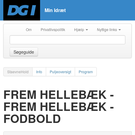
Min Idræt
Om
Privatlivspolitik
Hjælp
Nyttige links
Søgeguide
StaevneHold
Info
Puljeoversigt
Program
FREM HELLEBÆK -
FREM HELLEBÆK -
FODBOLD