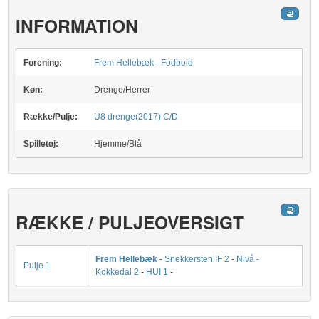
INFORMATION
Forening:
Frem Hellebæk - Fodbold
Køn:
Drenge/Herrer
Række/Pulje:
U8 drenge(2017) C/D
Spilletøj:
Hjemme/Blå
RÆKKE / PULJEOVERSIGT
Frem Hellebæk
-
Snekkersten IF 2
-
Nivå -
Pulje 1
Kokkedal 2
-
HUI 1
-