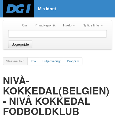
Min Idræt
Om
Privatlivspolitik
Hjælp
Nyttige links
Søgeguide
StaevneHold
Info
Puljeoversigt
Program
NIVÅ-
KOKKEDAL(BELGIEN)
- NIVÅ KOKKEDAL
FODBOLDKLUB