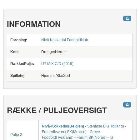
INFORMATION
Forening:
Nivå Kokkedal Fodboldklub
Køn:
Drenge/Herrer
Række/Pulje:
U7 MIX C/D (2019)
Spilletøj:
Hjemme/Blå/Sort
RÆKKE / PULJEOVERSIGT
Nivå-Kokkedal(Belgien)
-
Stenløse BK(Holland)
-
Frederiksværk FK(Mexico)
-
Greve
Pulje 2
Fodbold(Tyskland)
-
Farum BK(Norge)
-
IS