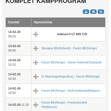
KOMPLET KAMPPROGRAM
Dato/tid
Hjemme/Ude
14-02-26
Indmarch U7 MIX C/D
09:25
14-02-26
Stenløse BK(Holland)
-
Farum BK(Norge)
09:50
14-02-26
Farum BK(Norge)
-
Greve Fodbold(Tyskland)
10:10
14-02-26
IS Skævinge(Argentina)
-
Farum BK(Norge)
10:30
14-02-26
Farum BK(Norge)
-
Nivå-Kokkedal(Belgien)
10:50
Farum BK(Norge)
-
Frederiksværk
14-02-26
11:10
FK(Mexico)