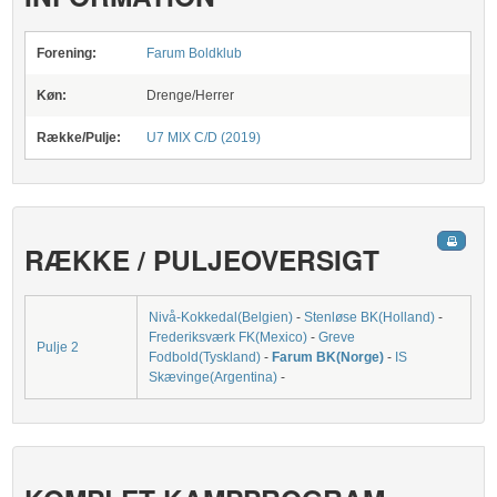
Forening:
Farum Boldklub
Køn:
Drenge/Herrer
Række/Pulje:
U7 MIX C/D (2019)
RÆKKE / PULJEOVERSIGT
Nivå-Kokkedal(Belgien)
-
Stenløse BK(Holland)
-
Frederiksværk FK(Mexico)
-
Greve
Pulje 2
Fodbold(Tyskland)
-
Farum BK(Norge)
-
IS
Skævinge(Argentina)
-