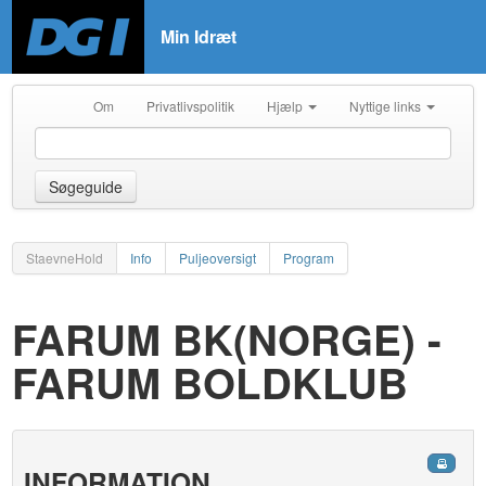
Min Idræt
Om
Privatlivspolitik
Hjælp
Nyttige links
Søgeguide
StaevneHold
Info
Puljeoversigt
Program
FARUM BK(NORGE) -
FARUM BOLDKLUB
INFORMATION