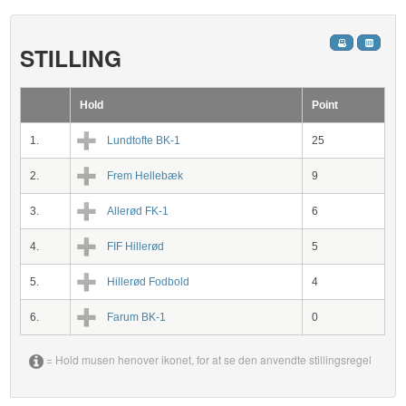
STILLING
Hold
Point
1.
Lundtofte BK-1
25
2.
Frem Hellebæk
9
3.
Allerød FK-1
6
4.
FIF Hillerød
5
5.
Hillerød Fodbold
4
6.
Farum BK-1
0
= Hold musen henover ikonet, for at se den anvendte stillingsregel