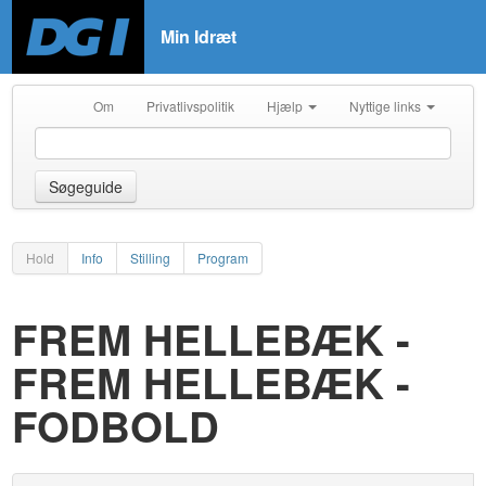
Min Idræt
Om
Privatlivspolitik
Hjælp
Nyttige links
Søgeguide
Hold
Info
Stilling
Program
FREM HELLEBÆK -
FREM HELLEBÆK -
FODBOLD