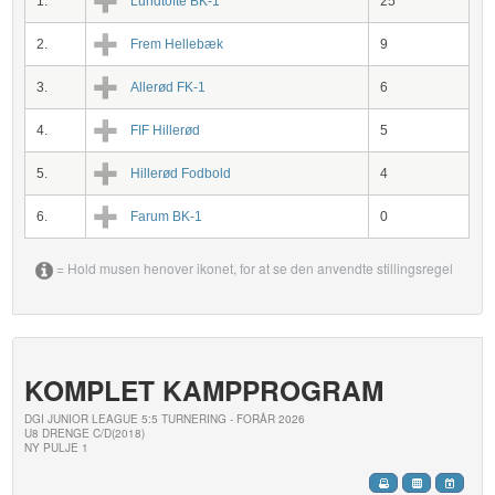
1.
Lundtofte BK-1
25
2.
Frem Hellebæk
9
3.
Allerød FK-1
6
4.
FIF Hillerød
5
5.
Hillerød Fodbold
4
6.
Farum BK-1
0
= Hold musen henover ikonet, for at se den anvendte stillingsregel
KOMPLET KAMPPROGRAM
DGI JUNIOR LEAGUE 5:5 TURNERING - FORÅR 2026
U8 DRENGE C/D(2018)
NY PULJE 1