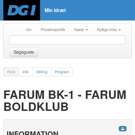
Min Idræt
Om
Privatlivspolitik
Hjælp
Nyttige links
Søgeguide
Hold
Info
Stilling
Program
FARUM BK-1 - FARUM
BOLDKLUB
INFORMATION