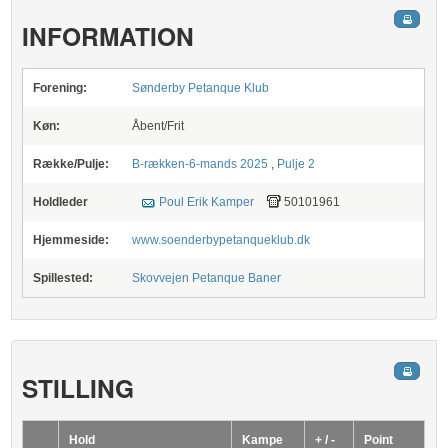
INFORMATION
Forening:
Sønderby Petanque Klub
Køn:
Åbent/Frit
Række/Pulje:
B-rækken-6-mands 2025
,
Pulje 2
Holdleder
Poul Erik Kamper
50101961
Hjemmeside:
www.soenderbypetanqueklub.dk
Spillested:
Skovvejen Petanque Baner
STILLING
Hold
Kampe
+ / -
Point