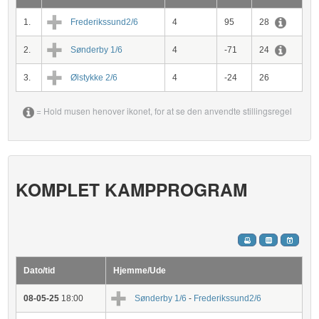
1.
Frederikssund2/6
4
95
28
2.
Sønderby 1/6
4
-71
24
3.
Ølstykke 2/6
4
-24
26
= Hold musen henover ikonet, for at se den anvendte stillingsregel
KOMPLET KAMPPROGRAM
Dato/tid
Hjemme/Ude
08-05-25
18:00
Sønderby 1/6
-
Frederikssund2/6