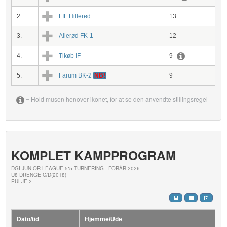
2.
FIF Hillerød
13
3.
Allerød FK-1
12
4.
Tikøb IF
9
5.
Farum BK-2
NB!
9
= Hold musen henover ikonet, for at se den anvendte stillingsregel
KOMPLET KAMPPROGRAM
DGI JUNIOR LEAGUE 5:5 TURNERING - FORÅR 2026
U8 DRENGE C/D(2018)
PULJE 2
Dato/tid
Hjemme/Ude