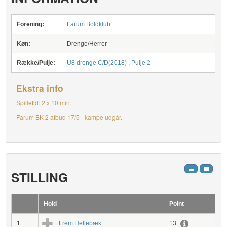
Forening:
Farum Boldklub
Køn:
Drenge/Herrer
Række/Pulje:
U8 drenge C/D(2018)
,
Pulje 2
Ekstra info
Spilletid: 2 x 10 min.
Farum BK-2 afbud 17/5 - kampe udgår.
STILLING
Hold
Point
1.
Frem Hellebæk
13