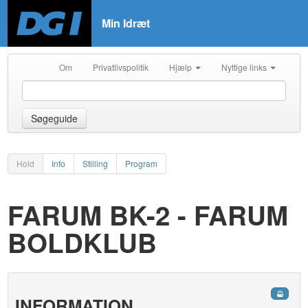
Min Idræt
Om
Privatlivspolitik
Hjælp
Nyttige links
Søgeguide
Hold
Info
Stilling
Program
FARUM BK-2 - FARUM
BOLDKLUB
INFORMATION