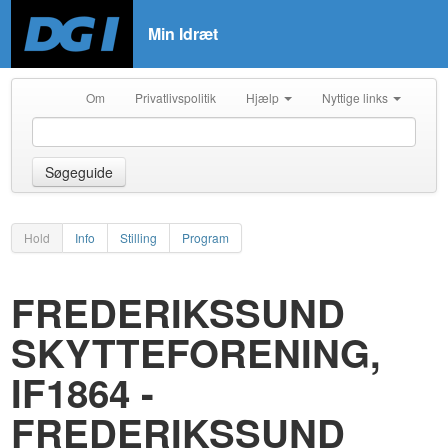
Min Idræt
Om
Privatlivspolitik
Hjælp
Nyttige links
Søgeguide
Hold
Info
Stilling
Program
FREDERIKSSUND
SKYTTEFORENING,
IF1864 -
FREDERIKSSUND