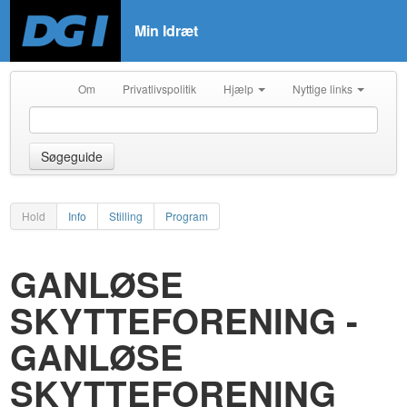
Min Idræt
Om
Privatlivspolitik
Hjælp
Nyttige links
Søgeguide
Hold
Info
Stilling
Program
GANLØSE
SKYTTEFORENING -
GANLØSE
SKYTTEFORENING