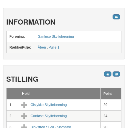
INFORMATION
Forening:
Ganløse Skytteforening
Række/Pulje:
Åben
,
Pulje 1
STILLING
Hold
Point
1.
Ølstykke Skytteforening
29
2.
Ganløse Skytteforening
24
3.
Blovstrød SG&I - Skytteafd.
20