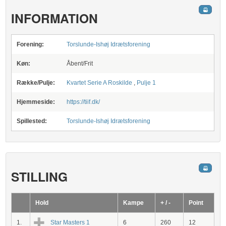
INFORMATION
Forening:
Torslunde-Ishøj Idrætsforening
Køn:
Åbent/Frit
Række/Pulje:
Kvartet Serie A Roskilde
,
Pulje 1
Hjemmeside:
https://tiif.dk/
Spillested:
Torslunde-Ishøj Idrætsforening
STILLING
Hold
Kampe
+ / -
Point
1.
Star Masters 1
6
260
12