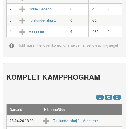
2.
Boule Hedebo 3
6
-4
7
3.
Torslunde-Ishøj 1
6
-71
4
4.
Vennerne
6
-185
1
= Hold musen henover ikonet, for at se den anvendte stillingsregel
KOMPLET KAMPPROGRAM
Dato/tid
Hjemme/Ude
23-04-24
18:00
Torslunde-Ishøj 1
-
Vennerne