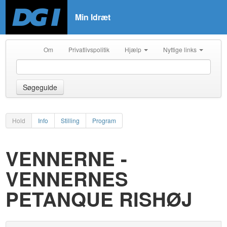
Min Idræt
Om
Privatlivspolitik
Hjælp
Nyttige links
Søgeguide
Hold
Info
Stilling
Program
VENNERNE -
VENNERNES
PETANQUE RISHØJ