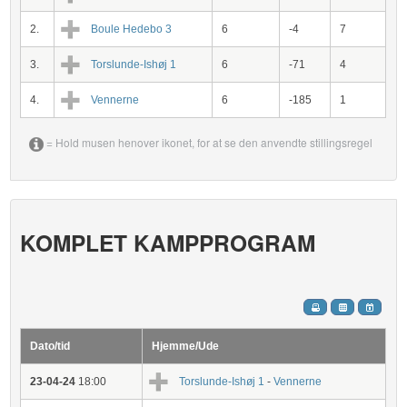
2.
Boule Hedebo 3
6
-4
7
3.
Torslunde-Ishøj 1
6
-71
4
4.
Vennerne
6
-185
1
= Hold musen henover ikonet, for at se den anvendte stillingsregel
KOMPLET KAMPPROGRAM
Dato/tid
Hjemme/Ude
23-04-24
18:00
Torslunde-Ishøj 1
-
Vennerne