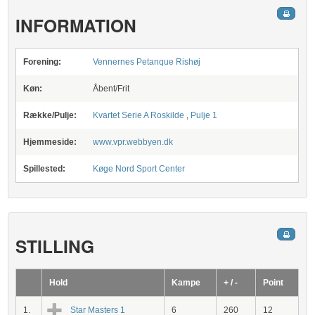
INFORMATION
Forening:
Vennernes Petanque Rishøj
Køn:
Åbent/Frit
Række/Pulje:
Kvartet Serie A Roskilde
,
Pulje 1
Hjemmeside:
www.vpr.webbyen.dk
Spillested:
Køge Nord Sport Center
STILLING
Hold
Kampe
+ / -
Point
1.
Star Masters 1
6
260
12