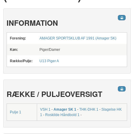
INFORMATION
Forening:
AMAGER SPORTSKLUB AF 1991 (Amager SK)
Køn:
Piger/Damer
Række/Pulje:
U13 Piger A
RÆKKE / PULJEOVERSIGT
VSH 1
-
Amager SK 1
-
THK-DHK 1
-
Slagelse HK
Pulje 1
1
-
Roskilde Håndbold 1
-