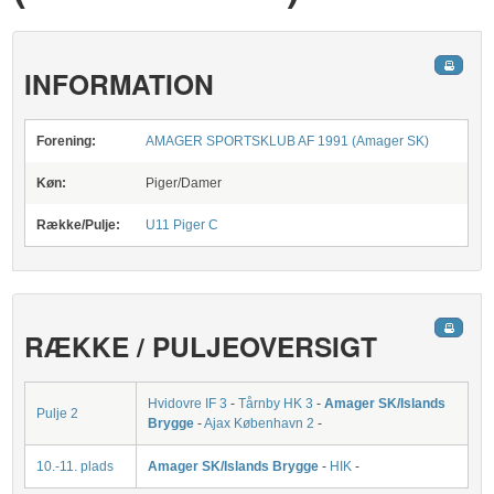
INFORMATION
Forening:
AMAGER SPORTSKLUB AF 1991 (Amager SK)
Køn:
Piger/Damer
Række/Pulje:
U11 Piger C
RÆKKE / PULJEOVERSIGT
Hvidovre IF 3
-
Tårnby HK 3
-
Amager SK/Islands
Pulje 2
Brygge
-
Ajax København 2
-
10.-11. plads
Amager SK/Islands Brygge
-
HIK
-