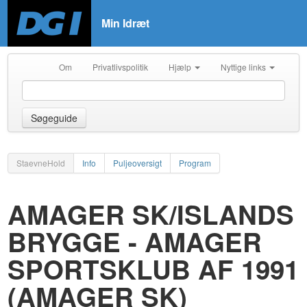
Min Idræt
Om
Privatlivspolitik
Hjælp
Nyttige links
Søgeguide
StaevneHold
Info
Puljeoversigt
Program
AMAGER SK/ISLANDS
BRYGGE - AMAGER
SPORTSKLUB AF 1991
(AMAGER SK)