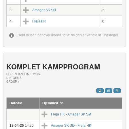
3.
Amager SK SØ
2
4.
Freja HK
0
= Hold musen henover ikonet, for at se den anvendte stillingsregel
KOMPLET KAMPPROGRAM
COPENHANDBALL 2025
U11 GIRLS
GROUP 1
Dato/tid
Hjemme/Ude
Freja HK
-
Amager SK SØ
18-04-25
14:20
Amager SK SØ
-
Freja HK