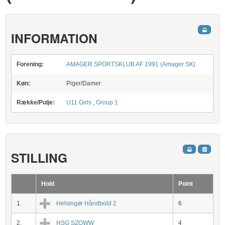
INFORMATION
Forening:
AMAGER SPORTSKLUB AF 1991 (Amager SK)
Køn:
Piger/Damer
Række/Pulje:
U11 Girls
,
Group 1
STILLING
Hold
Point
1.
Helsingør Håndbold 2
6
2.
HSG SZOWW
4