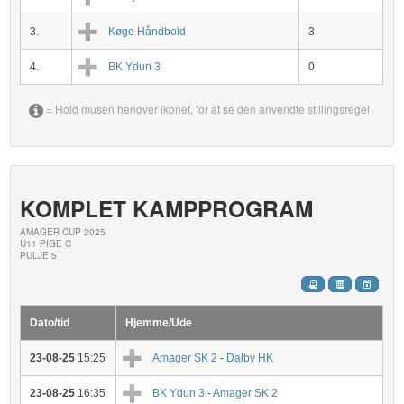
3.
Køge Håndbold
3
4.
BK Ydun 3
0
= Hold musen henover ikonet, for at se den anvendte stillingsregel
KOMPLET KAMPPROGRAM
AMAGER CUP 2025
U11 PIGE C
PULJE 5
Dato/tid
Hjemme/Ude
23-08-25
15:25
Amager SK 2
-
Dalby HK
23-08-25
16:35
BK Ydun 3
-
Amager SK 2