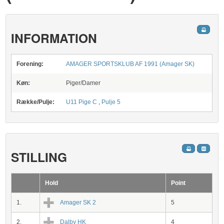
INFORMATION
Forening:
AMAGER SPORTSKLUB AF 1991 (Amager SK)
Køn:
Piger/Damer
Række/Pulje:
U11 Pige C
,
Pulje 5
STILLING
Hold
Point
1.
Amager SK 2
5
2.
Dalby HK
4