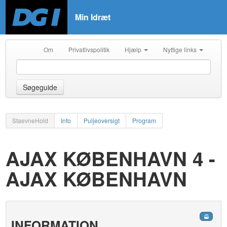
Min Idræt
Om
Privatlivspolitik
Hjælp
Nyttige links
Søgeguide
StaevneHold
Info
Puljeoversigt
Program
AJAX KØBENHAVN 4 -
AJAX KØBENHAVN
INFORMATION