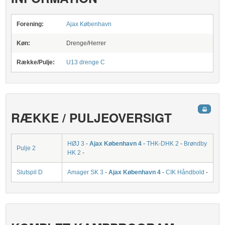
Forening:
Ajax København
Køn:
Drenge/Herrer
Række/Pulje:
U13 drenge C
RÆKKE / PULJEOVERSIGT
HØJ 3
-
Ajax København 4
-
THK-DHK 2
-
Brøndby
Pulje 2
HK 2
-
Slutspil D
Amager SK 3
-
Ajax København 4
-
CIK Håndbold
-