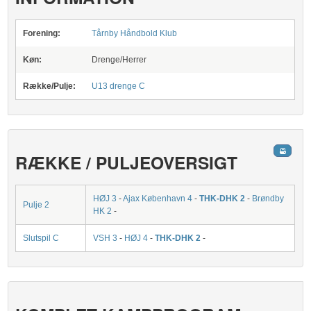
Forening:
Tårnby Håndbold Klub
Køn:
Drenge/Herrer
Række/Pulje:
U13 drenge C
RÆKKE / PULJEOVERSIGT
HØJ 3
-
Ajax København 4
-
THK-DHK 2
-
Brøndby
Pulje 2
HK 2
-
Slutspil C
VSH 3
-
HØJ 4
-
THK-DHK 2
-