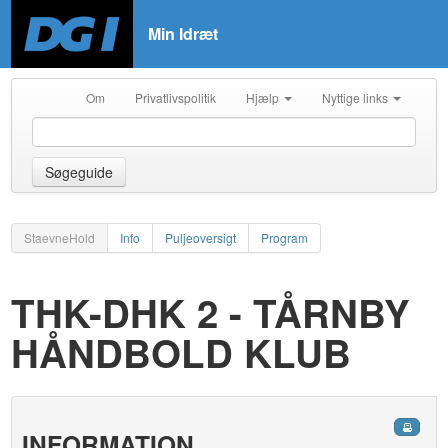
Min Idræt
Om
Privatlivspolitik
Hjælp
Nyttige links
Søgeguide
StaevneHold
Info
Puljeoversigt
Program
THK-DHK 2 - TÅRNBY
HÅNDBOLD KLUB
INFORMATION