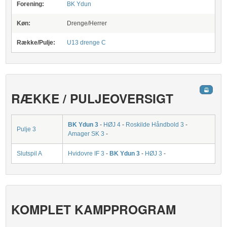
Forening:
BK Ydun
Køn:
Drenge/Herrer
Række/Pulje:
U13 drenge C
RÆKKE / PULJEOVERSIGT
BK Ydun 3
-
HØJ 4
-
Roskilde Håndbold 3
-
Pulje 3
Amager SK 3
-
Slutspil A
Hvidovre IF 3
-
BK Ydun 3
-
HØJ 3
-
KOMPLET KAMPPROGRAM