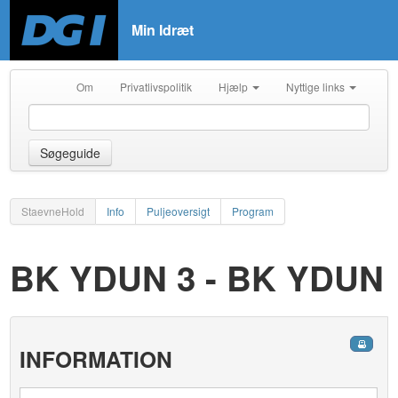
Min Idræt
Om
Privatlivspolitik
Hjælp
Nyttige links
Søgeguide
StaevneHold
Info
Puljeoversigt
Program
BK YDUN 3 - BK YDUN
INFORMATION