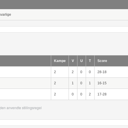
svarlige
Kampe
V
U
T
Score
2
2
0
0
28-18
2
1
0
1
16-15
2
0
0
2
17-28
den anvendte stillingsregel