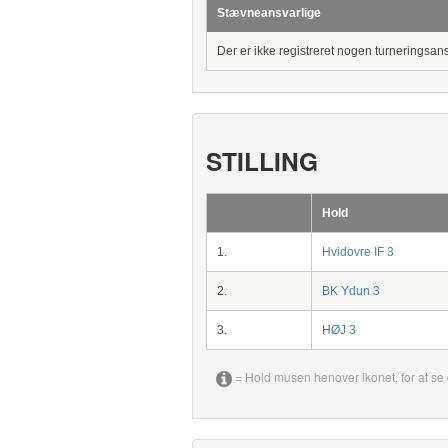
Stævneansvarlige
Der er ikke registreret nogen turneringsan
STILLING
Hold
1.
Hvidovre IF 3
2.
BK Ydun 3
3.
HØJ 3
= Hold musen henover ikonet, for at se 