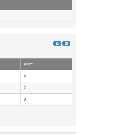
Point
4
2
0