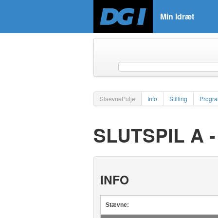
Min Idræt
StaevnePulje
Info
Stilling
Progr
SLUTSPIL A 
INFO
Stævne: