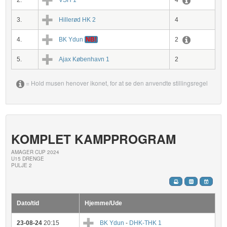
2.
VSH 1
4
3.
Hillerød HK 2
4
4.
BK Ydun
NB!
2
5.
Ajax København 1
2
= Hold musen henover ikonet, for at se den anvendte stillingsregel
KOMPLET KAMPPROGRAM
AMAGER CUP 2024
U15 DRENGE
PULJE 2
Dato/tid
Hjemme/Ude
23-08-24
20:15
BK Ydun
-
DHK-THK 1