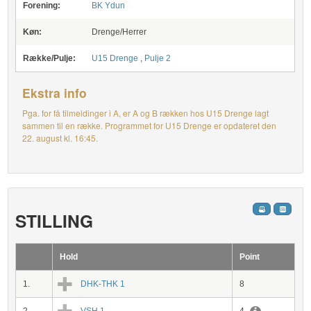
Forening:
BK Ydun
Køn:
Drenge/Herrer
Række/Pulje:
U15 Drenge
,
Pulje 2
Ekstra info
Pga. for få tilmeldinger i A, er A og B rækken hos U15 Drenge lagt
sammen til en række. Programmet for U15 Drenge er opdateret den
22. august kl. 16:45.
STILLING
Hold
Point
1.
DHK-THK 1
8