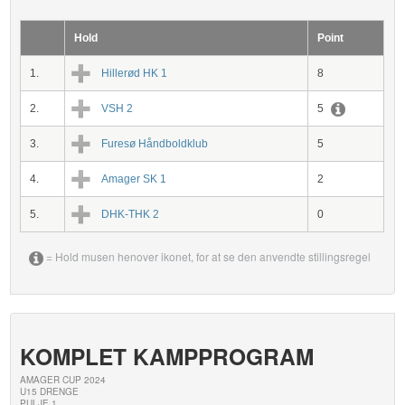
Hold
Point
1.
Hillerød HK 1
8
2.
VSH 2
5
3.
Furesø Håndboldklub
5
4.
Amager SK 1
2
5.
DHK-THK 2
0
= Hold musen henover ikonet, for at se den anvendte stillingsregel
KOMPLET KAMPPROGRAM
AMAGER CUP 2024
U15 DRENGE
PULJE 1