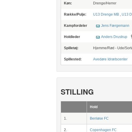
Køn:
Drenge/Herrer
Række/Pulje:
U13 Drenge MB
,
U13 D
Kampfordeler
Jens Færgemann
Holdleder
Anders Drustrup
Spilletøj:
Hjemme/Rød - Ude/Sort
Spillested:
Avedøre Idrætscenter
STILLING
Hold
1.
Benløse FC
2.
Copenhagen FC