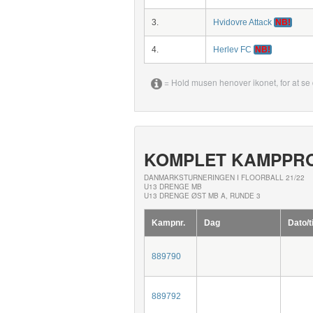
3.
Hvidovre Attack
NB!
4.
Herlev FC
NB!
= Hold musen henover ikonet, for at se 
KOMPLET KAMPPR
DANMARKSTURNERINGEN I FLOORBALL 21/22
U13 DRENGE MB
U13 DRENGE ØST MB A, RUNDE 3
Kampnr.
Dag
Dato/t
889790
889792