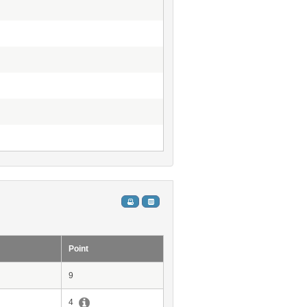
Point
9
4