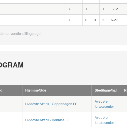
3
1
1
1
17-21
3
0
0
3
6-27
den anvendte stillingsregel
OGRAM
id
Hjemme/Ude
Sted/bane/hal
R
Avedøre
Hvidovre Attack
-
Copenhagen FC
Idrætscenter
Avedøre
Hvidovre Attack
-
Benløse FC
Idrætscenter