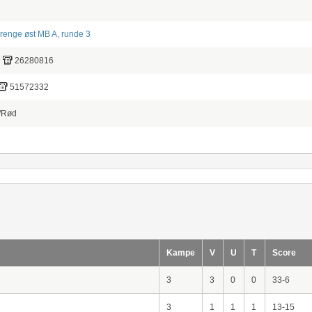
renge øst MB A, runde 3
26280816
51572332
/Rød
Kampe
V
U
T
Score
3
3
0
0
33-6
3
1
1
1
13-15