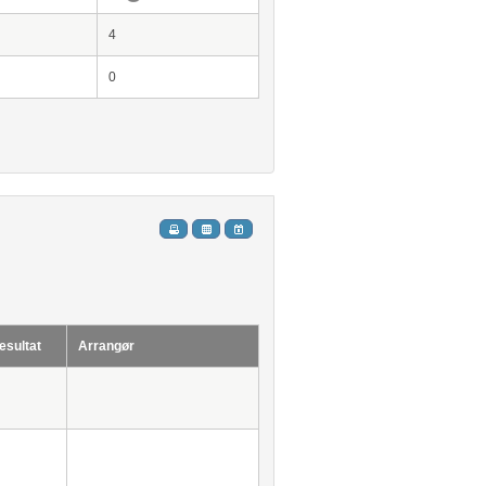
4
0
esultat
Arrangør