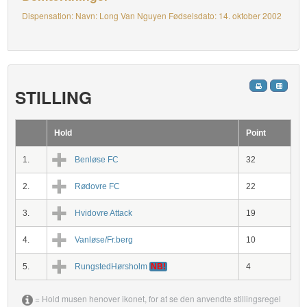
Dispensation: Navn: Long Van Nguyen Fødselsdato: 14. oktober 2002
STILLING
Hold
Point
1.
Benløse FC
32
2.
Rødovre FC
22
3.
Hvidovre Attack
19
4.
Vanløse/Fr.berg
10
5.
RungstedHørsholm
NB!
4
= Hold musen henover ikonet, for at se den anvendte stillingsregel