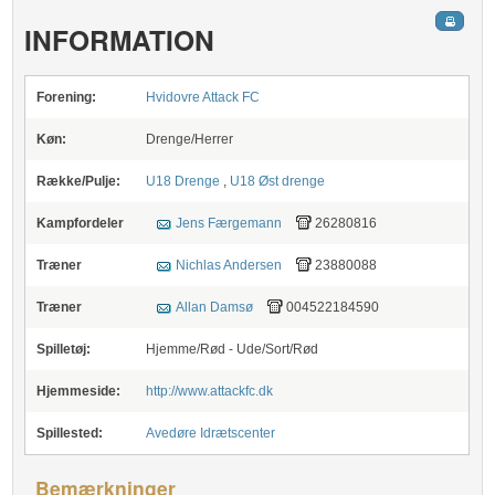
INFORMATION
Forening:
Hvidovre Attack FC
Køn:
Drenge/Herrer
Række/Pulje:
U18 Drenge
,
U18 Øst drenge
Kampfordeler
Jens Færgemann
26280816
Træner
Nichlas Andersen
23880088
Træner
Allan Damsø
004522184590
Spilletøj:
Hjemme/Rød - Ude/Sort/Rød
Hjemmeside:
http://www.attackfc.dk
Spillested:
Avedøre Idrætscenter
Bemærkninger