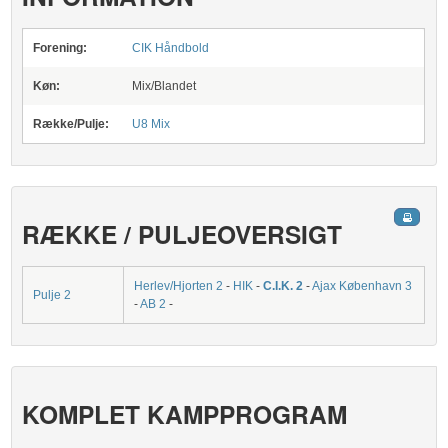
Forening:
CIK Håndbold
Køn:
Mix/Blandet
Række/Pulje:
U8 Mix
RÆKKE / PULJEOVERSIGT
Herlev/Hjorten 2
-
HIK
-
C.I.K. 2
-
Ajax København 3
Pulje 2
-
AB 2
-
KOMPLET KAMPPROGRAM