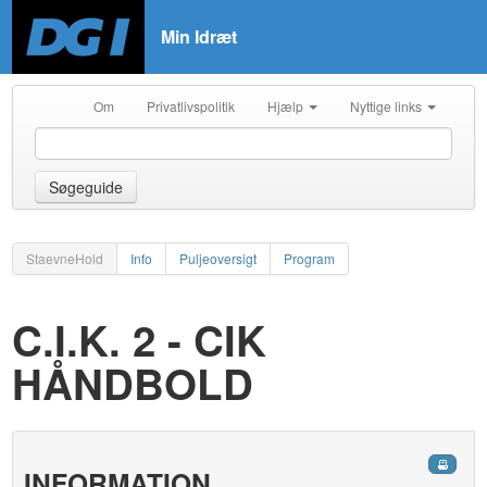
Min Idræt
Om
Privatlivspolitik
Hjælp
Nyttige links
Søgeguide
StaevneHold
Info
Puljeoversigt
Program
C.I.K. 2 - CIK
HÅNDBOLD
INFORMATION