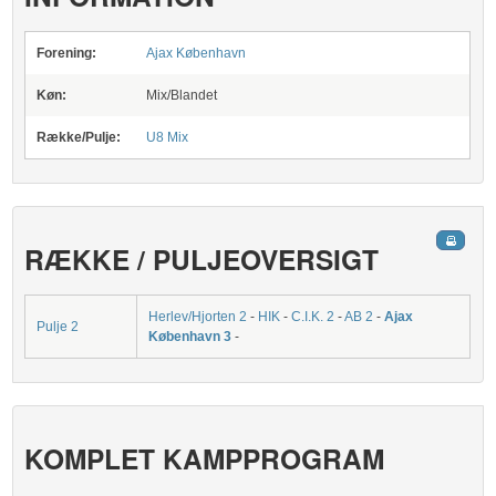
Forening:
Ajax København
Køn:
Mix/Blandet
Række/Pulje:
U8 Mix
RÆKKE / PULJEOVERSIGT
Herlev/Hjorten 2
-
HIK
-
C.I.K. 2
-
AB 2
-
Ajax
Pulje 2
København 3
-
KOMPLET KAMPPROGRAM