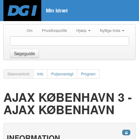
Min Idræt
Om
Privatlivspolitik
Hjælp
Nyttige links
Søgeguide
StaevneHold
Info
Puljeoversigt
Program
AJAX KØBENHAVN 3 -
AJAX KØBENHAVN
INFORMATION