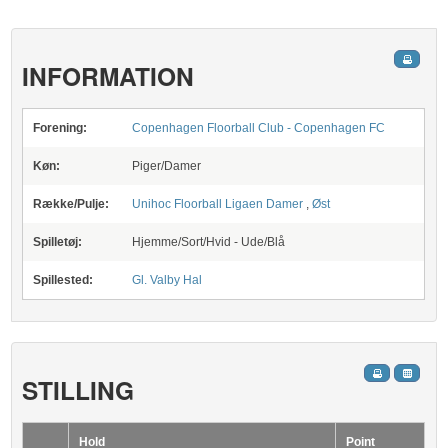
INFORMATION
Forening:
Copenhagen Floorball Club - Copenhagen FC
Køn:
Piger/Damer
Række/Pulje:
Unihoc Floorball Ligaen Damer
,
Øst
Spilletøj:
Hjemme/Sort/Hvid - Ude/Blå
Spillested:
Gl. Valby Hal
STILLING
Hold
Point