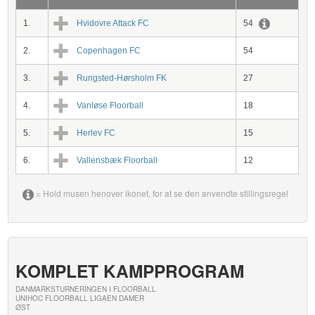
1.
Hvidovre Attack FC
54
2.
Copenhagen FC
54
3.
Rungsted-Hørsholm FK
27
4.
Vanløse Floorball
18
5.
Herlev FC
15
6.
Vallensbæk Floorball
12
= Hold musen henover ikonet, for at se den anvendte stillingsregel
KOMPLET KAMPPROGRAM
DANMARKSTURNERINGEN I FLOORBALL
UNIHOC FLOORBALL LIGAEN DAMER
ØST