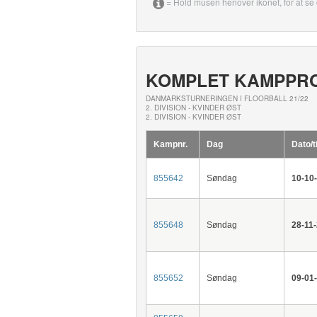
= Hold musen henover ikonet, for at se 
KOMPLET KAMPPR
DANMARKSTURNERINGEN I FLOORBALL 21/22
2. DIVISION - KVINDER ØST
2. DIVISION - KVINDER ØST
Kampnr.
Dag
Dato/t
855642
Søndag
10-10
855648
Søndag
28-11
855652
Søndag
09-01