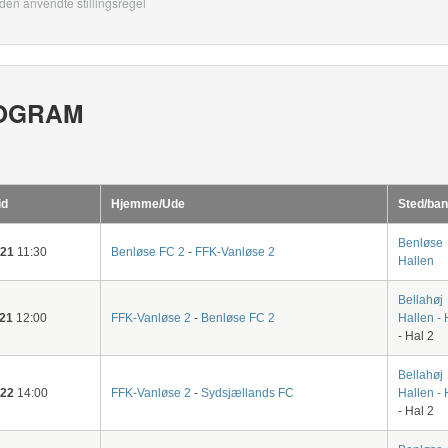
den anvendte stillingsregel
OGRAM
id
Hjemme/Ude
Sted/ban
Benløse
-21
11:30
Benløse FC 2
-
FFK-Vanløse 2
Hallen
Bellahøj
-21
12:00
FFK-Vanløse 2
-
Benløse FC 2
Hallen - 
- Hal 2
Bellahøj
-22
14:00
FFK-Vanløse 2
-
Sydsjællands FC
Hallen - 
- Hal 2