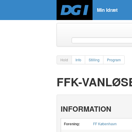
Min Idræt
Hold
Info
Stilling
Program
FFK-VANLØSE
INFORMATION
Forening:
FF København