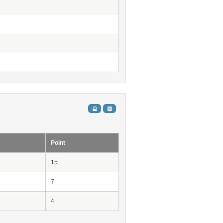
Point
15
7
4