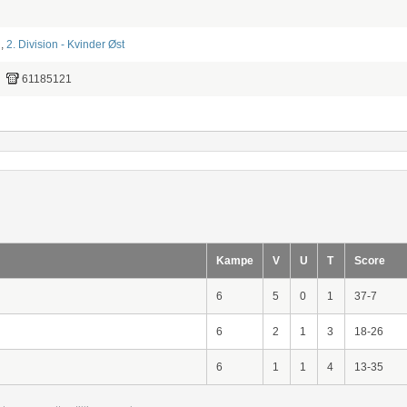
,
2. Division - Kvinder Øst
61185121
Kampe
V
U
T
Score
6
5
0
1
37-7
6
2
1
3
18-26
6
1
1
4
13-35