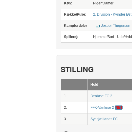
Køn:
Piger/Damer
Række/Pulje:
2. Division - Kvinder Øst
Kampfordeler
Jesper Thøgersen
Spilletøj:
Hjemme/Sort - Ude/Hvid
STILLING
Hold
1.
Benløse FC 2
2.
FFK-Vanløse 2
NB!
3.
Sydsjællands FC