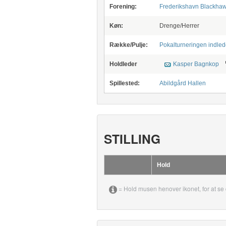
Forening:
Frederikshavn Blackha
Køn:
Drenge/Herrer
Række/Pulje:
Pokalturneringen indle
Holdleder
Kasper Bagnkop
Spillested:
Abildgård Hallen
STILLING
Hold
= Hold musen henover ikonet, for at se 