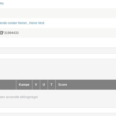
wks
dende runder Herrer
,
Herre Vest
31994433
Kampe
V
U
T
Score
den anvendte stillingsregel