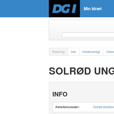
Min Idræt
Forening
Info
Holdoversigt
Overs
SOLRØD UN
INFO
Aktivitetssteder:
Solrød Idrætsc