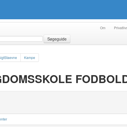
Om
Privatliv
Søgeguide
igtStaevne
Kampe
GDOMSSKOLE FODBOL
enter