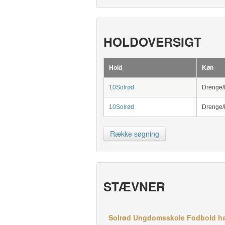
HOLDOVERSIGT
Hold
Køn
10Solrød
Drenge/
10Solrød
Drenge/
Række søgning
STÆVNER
Solrød Ungdomsskole Fodbold har 