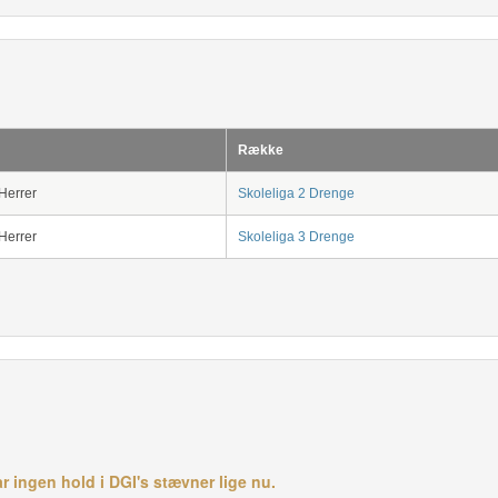
Række
Herrer
Skoleliga 2 Drenge
Herrer
Skoleliga 3 Drenge
ingen hold i DGI's stævner lige nu.