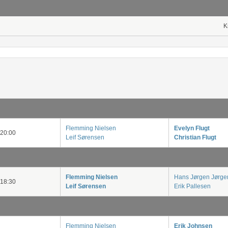
K
Flemming Nielsen
Evelyn Flugt
20:00
Leif Sørensen
Christian Flugt
Flemming Nielsen
Hans Jørgen Jørge
18:30
Leif Sørensen
Erik Pallesen
Flemming Nielsen
Erik Johnsen