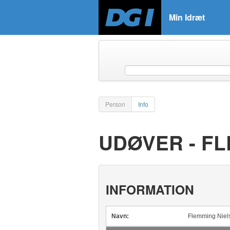
Min Idræt
Person
Info
UDØVER - F
INFORMATION
Navn:
Flemming Niel