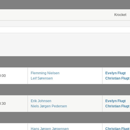
Krocket
Flemming Nielsen
Evelyn Flugt
:00
Leif Sørensen
Christian Flugt
Erik Johnsen
Evelyn Flugt
:30
Niels Jørgen Pedersen
Christian Flugt
Hans Jørgen Jørgensen
Christian Flugt