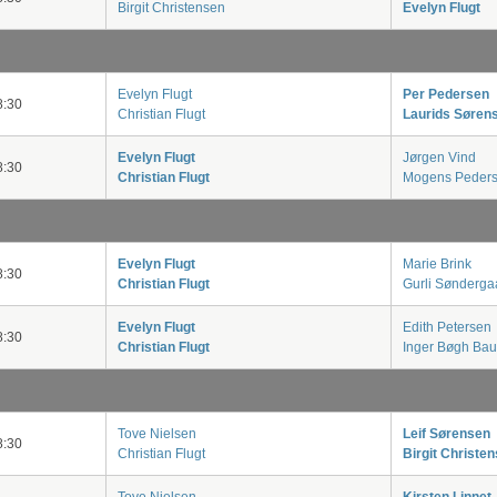
Birgit Christensen
Evelyn Flugt
Evelyn Flugt
Per Pedersen
:30
Christian Flugt
Laurids Søren
Evelyn Flugt
Jørgen Vind
:30
Christian Flugt
Mogens Peder
Evelyn Flugt
Marie Brink
:30
Christian Flugt
Gurli Sønderga
Evelyn Flugt
Edith Petersen
:30
Christian Flugt
Inger Bøgh Ba
Tove Nielsen
Leif Sørensen
:30
Christian Flugt
Birgit Christe