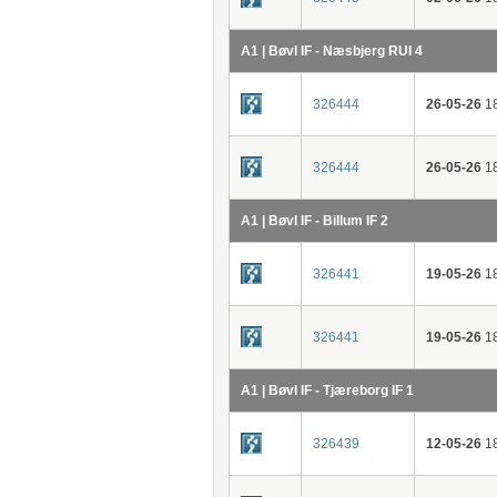
A1 | Bøvl IF - Næsbjerg RUI 4
326444
26-05-26
18
326444
26-05-26
18
A1 | Bøvl IF - Billum IF 2
326441
19-05-26
18
326441
19-05-26
18
A1 | Bøvl IF - Tjæreborg IF 1
326439
12-05-26
18