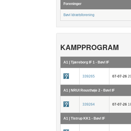
Foreninger
Bøvl Idrætsforening
KAMPPROGRAM
A1 | Tjæreborg IF 1 - Bøvl IF
339265
07-07-26
20
A1 | NRUI Rousthøje 2 - Bøvl IF
339264
07-07-26
18
A1 | Tistrup KK1 - Bøvl IF