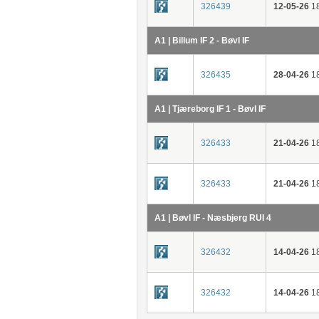
326439
12-05-26
18
A1 | Billum IF 2 - Bøvl IF
326435
28-04-26
18
A1 | Tjæreborg IF 1 - Bøvl IF
326433
21-04-26
18
326433
21-04-26
18
A1 | Bøvl IF - Næsbjerg RUI 4
326432
14-04-26
18
326432
14-04-26
18