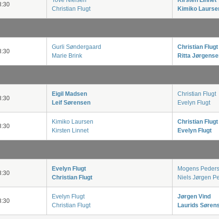
Tove Nielsen
Kirsten Linnet
:30
Christian Flugt
Kimiko Laurse
Gurli Søndergaard
Christian Flugt
:30
Marie Brink
Ritta Jørgense
Eigil Madsen
Christian Flugt
:30
Leif Sørensen
Evelyn Flugt
Kimiko Laursen
Christian Flugt
:30
Kirsten Linnet
Evelyn Flugt
Evelyn Flugt
Mogens Peder
:30
Christian Flugt
Niels Jørgen P
Evelyn Flugt
Jørgen Vind
:30
Christian Flugt
Laurids Søren