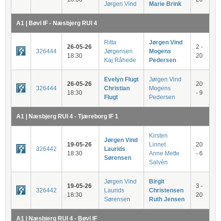
Jørgen Vind
Marie Brink
A1 | Bøvl IF - Næsbjerg RUI 4
Ritta
Jørgen Vind
26-05-26
2 -
326444
Jørgensen
Mogens
18:30
20
Kaj Råhede
Pedersen
Evelyn Flugt
Jørgen Vind
26-05-26
20
326444
Christian
Mogens
18:30
- 9
Flugt
Pedersen
A1 | Næsbjerg RUI 4 - Tjæreborg IF 1
Kirsten
Jørgen Vind
19-05-26
Linnet
20
326442
Laurids
18:30
Anne Mette
- 6
Sørensen
Salvèn
Jørgen Vind
Birgit
19-05-26
3 -
326442
Laurids
Christensen
18:30
20
Sørensen
Ruth Jensen
A1 | Næsbjerg RUI 4 - Bøvl IF