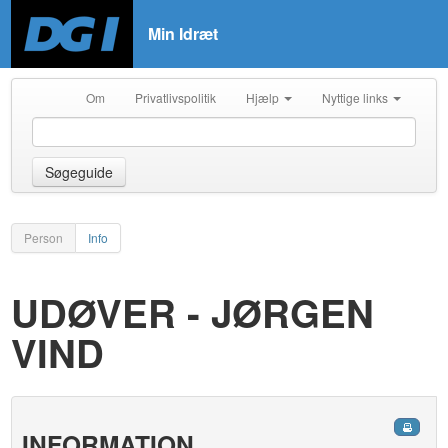
Min Idræt
Om
Privatlivspolitik
Hjælp
Nyttige links
Søgeguide
Person
Info
UDØVER - JØRGEN
VIND
INFORMATION