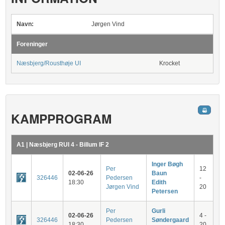
Navn:
Jørgen Vind
Foreninger
Næsbjerg/Rousthøje UI
Krocket
KAMPPROGRAM
A1 | Næsbjerg RUI 4 - Billum IF 2
Inger Bøgh
Per
12
02-06-26
Baun
326446
Pedersen
-
18:30
Edith
Jørgen Vind
20
Petersen
Per
Gurli
02-06-26
4 -
326446
Pedersen
Søndergaard
18:30
20