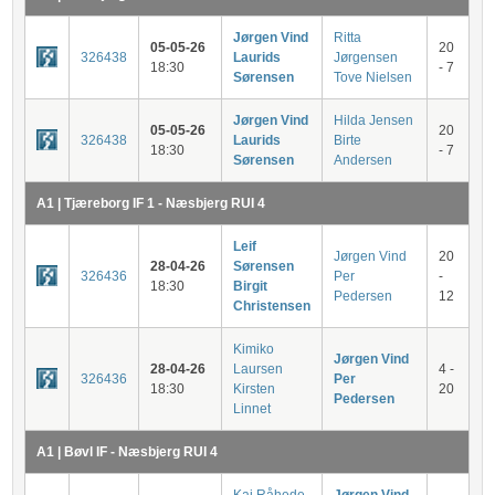
Jørgen Vind
Ritta
05-05-26
20
326438
Laurids
Jørgensen
18:30
- 7
Sørensen
Tove Nielsen
Jørgen Vind
Hilda Jensen
05-05-26
20
326438
Laurids
Birte
18:30
- 7
Sørensen
Andersen
A1 | Tjæreborg IF 1 - Næsbjerg RUI 4
Leif
Jørgen Vind
20
28-04-26
Sørensen
326436
Per
-
18:30
Birgit
Pedersen
12
Christensen
Kimiko
Jørgen Vind
28-04-26
Laursen
4 -
326436
Per
18:30
Kirsten
20
Pedersen
Linnet
A1 | Bøvl IF - Næsbjerg RUI 4