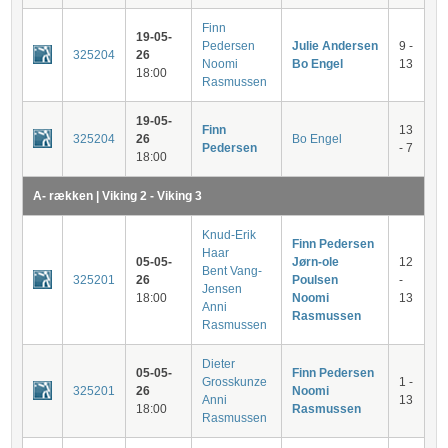
Finn
19-05-
Pedersen
Julie Andersen
9 -
325204
26
Noomi
Bo Engel
13
18:00
Rasmussen
19-05-
Finn
13
325204
26
Bo Engel
Pedersen
- 7
18:00
A- rækken | Viking 2 - Viking 3
Knud-Erik
Finn Pedersen
Haar
05-05-
Jørn-ole
12
Bent Vang-
325201
26
Poulsen
-
Jensen
18:00
Noomi
13
Anni
Rasmussen
Rasmussen
Dieter
05-05-
Finn Pedersen
Grosskunze
1 -
325201
26
Noomi
Anni
13
18:00
Rasmussen
Rasmussen