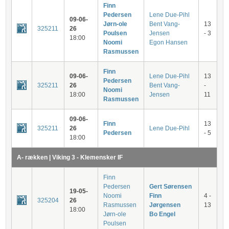
Finn
Pedersen
Lene Due-Pihl
09-06-
Jørn-ole
Bent Vang-
13
325211
26
Poulsen
Jensen
- 3
18:00
Noomi
Egon Hansen
Rasmussen
Finn
09-06-
Lene Due-Pihl
13
Pedersen
325211
26
Bent Vang-
-
Noomi
18:00
Jensen
11
Rasmussen
09-06-
Finn
13
325211
26
Lene Due-Pihl
Pedersen
- 5
18:00
A- rækken | Viking 3 - Klemensker IF
Finn
Pedersen
Gert Sørensen
19-05-
Noomi
Finn
4 -
325204
26
Rasmussen
Jørgensen
13
18:00
Jørn-ole
Bo Engel
Poulsen