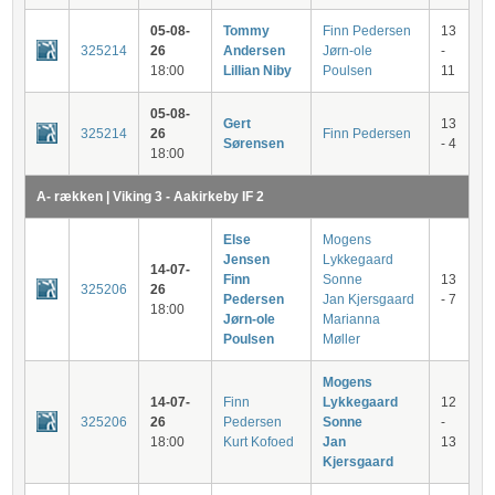
05-08-
Tommy
Finn Pedersen
13
325214
26
Andersen
Jørn-ole
-
18:00
Lillian Niby
Poulsen
11
05-08-
Gert
13
325214
26
Finn Pedersen
Sørensen
- 4
18:00
A- rækken | Viking 3 - Aakirkeby IF 2
Else
Mogens
Jensen
Lykkegaard
14-07-
Finn
Sonne
13
325206
26
Pedersen
Jan Kjersgaard
- 7
18:00
Jørn-ole
Marianna
Poulsen
Møller
Mogens
14-07-
Finn
Lykkegaard
12
325206
26
Pedersen
Sonne
-
18:00
Kurt Kofoed
Jan
13
Kjersgaard