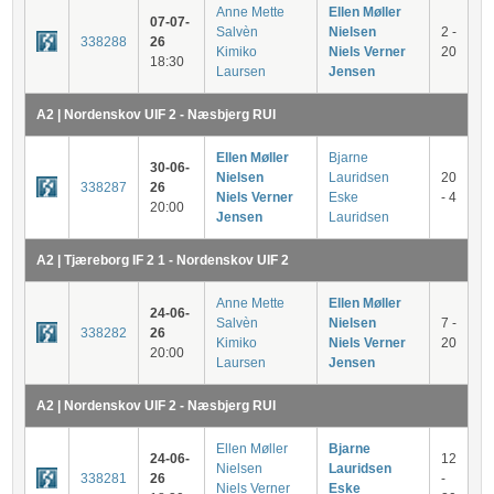
Anne Mette
Ellen Møller
07-07-
Salvèn
Nielsen
2 -
338288
26
Kimiko
Niels Verner
20
18:30
Laursen
Jensen
A2 | Nordenskov UIF 2 - Næsbjerg RUI
Ellen Møller
Bjarne
30-06-
Nielsen
Lauridsen
20
338287
26
Niels Verner
Eske
- 4
20:00
Jensen
Lauridsen
A2 | Tjæreborg IF 2 1 - Nordenskov UIF 2
Anne Mette
Ellen Møller
24-06-
Salvèn
Nielsen
7 -
338282
26
Kimiko
Niels Verner
20
20:00
Laursen
Jensen
A2 | Nordenskov UIF 2 - Næsbjerg RUI
Ellen Møller
Bjarne
24-06-
12
Nielsen
Lauridsen
338281
26
-
Niels Verner
Eske