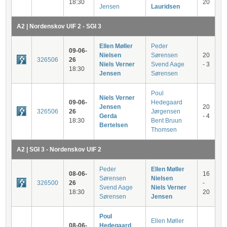
18:30
20
Jensen
Lauridsen
A2 | Nordenskov UIF 2 - SGI 3
Ellen Møller
Peder
09-06-
Nielsen
Sørensen
20
326506
26
Niels Verner
Svend Aage
- 3
18:30
Jensen
Sørensen
Poul
Niels Verner
09-06-
Hedegaard
Jensen
20
326506
26
Jørgensen
Gerda
- 4
18:30
Bent Bruun
Bertelsen
Thomsen
A2 | SGI 3 - Nordenskov UIF 2
Peder
Ellen Møller
08-06-
16
Sørensen
Nielsen
326500
26
-
Svend Aage
Niels Verner
18:30
20
Sørensen
Jensen
Poul
Ellen Møller
08-06-
Hedegaard