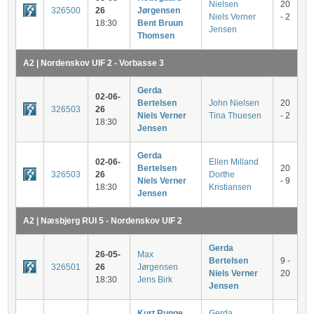
Nielsen
20
326500
26
Jørgensen
Niels Verner
- 2
18:30
Bent Bruun
Jensen
Thomsen
A2 | Nordenskov UIF 2 - Vorbasse 3
Gerda
02-06-
Bertelsen
John Nielsen
20
326503
26
Niels Verner
Tina Thuesen
- 2
18:30
Jensen
Gerda
02-06-
Ellen Milland
Bertelsen
20
326503
26
Dorthe
Niels Verner
- 9
18:30
Kristiansen
Jensen
A2 | Næsbjerg RUI 5 - Nordenskov UIF 2
Gerda
26-05-
Max
Bertelsen
9 -
326501
26
Jørgensen
Niels Verner
20
18:30
Jens Birk
Jensen
Kurt Runge
Gerda