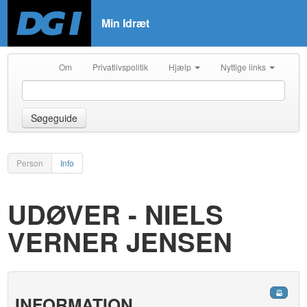
Min Idræt
Om
Privatlivspolitik
Hjælp
Nyttige links
Søgeguide
Person
Info
UDØVER - NIELS
VERNER JENSEN
INFORMATION