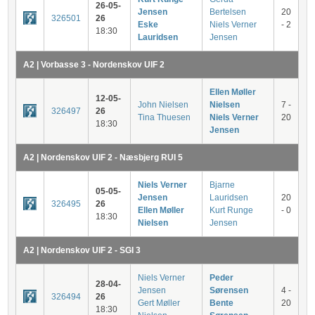
26-05-
Jensen
Bertelsen
20
326501
26
Eske
Niels Verner
- 2
18:30
Lauridsen
Jensen
A2 | Vorbasse 3 - Nordenskov UIF 2
Ellen Møller
12-05-
John Nielsen
Nielsen
7 -
326497
26
Tina Thuesen
Niels Verner
20
18:30
Jensen
A2 | Nordenskov UIF 2 - Næsbjerg RUI 5
Niels Verner
Bjarne
05-05-
Jensen
Lauridsen
20
326495
26
Ellen Møller
Kurt Runge
- 0
18:30
Nielsen
Jensen
A2 | Nordenskov UIF 2 - SGI 3
Niels Verner
Peder
28-04-
Jensen
Sørensen
4 -
326494
26
Gert Møller
Bente
20
18:30