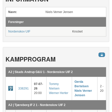
Navn:
Niels Verner Jensen
Foreninger
Nordenskov UIF
Krocket
KAMPPROGRAM
A2 | Skads Andrup G&U 1 - Nordenskov UIF 2
Gerda
07-07-
Tommy
Bertelsen
2 -
338291
26
Nielsen
Niels Verner
20
20:00
Werner Herter
Jensen
A2 | Tjæreborg IF 2 1 - Nordenskov UIF 2