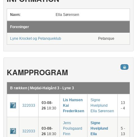
Navn:
Ella Sørensen
Foreninger
Lyne Krocket og Petanqueklub
Petanque
KAMPPROGRAM
B rækken | Mejdal-Halgård 3 - Lyne 3
Lis Hansen
Signe
03-08-
13
322033
Kai
Hvelplund
26
18:30
- 4
Frederiksen
Ella Sørensen
Jens
Signe
03-08-
Poulsgaard
Hvelplund
5 -
322033
26
18:30
Finn
Ella
13