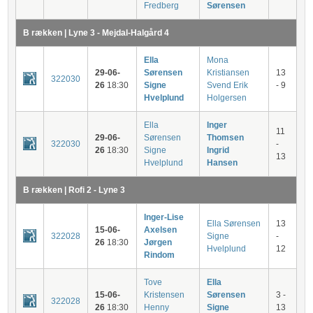
Fredberg
Sørensen
B rækken | Lyne 3 - Mejdal-Halgård 4
Ella
Mona
29-06-
Sørensen
Kristiansen
13
322030
26
18:30
Signe
Svend Erik
- 9
Hvelplund
Holgersen
Ella
Inger
11
29-06-
Sørensen
Thomsen
322030
-
26
18:30
Signe
Ingrid
13
Hvelplund
Hansen
B rækken | Rofi 2 - Lyne 3
Inger-Lise
Ella Sørensen
13
15-06-
Axelsen
322028
Signe
-
26
18:30
Jørgen
Hvelplund
12
Rindom
Tove
Ella
15-06-
Kristensen
Sørensen
3 -
322028
26
18:30
Henny
Signe
13