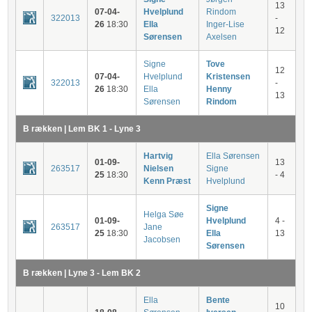
13
07-04-
Hvelplund
Rindom
322013
-
26
18:30
Ella
Inger-Lise
12
Sørensen
Axelsen
Signe
Tove
12
07-04-
Hvelplund
Kristensen
322013
-
26
18:30
Ella
Henny
13
Sørensen
Rindom
B rækken | Lem BK 1 - Lyne 3
Hartvig
Ella Sørensen
01-09-
13
263517
Nielsen
Signe
25
18:30
- 4
Kenn Præst
Hvelplund
Signe
Helga Søe
01-09-
Hvelplund
4 -
263517
Jane
25
18:30
Ella
13
Jacobsen
Sørensen
B rækken | Lyne 3 - Lem BK 2
Ella
Bente
10