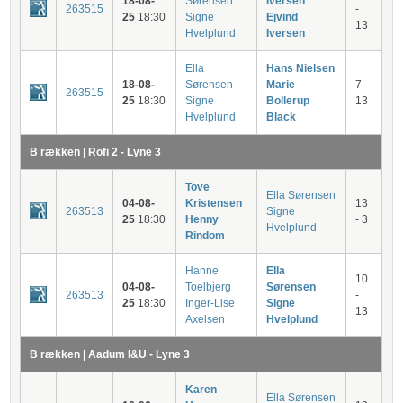
18-08-
Sørensen
Iversen
263515
-
25
18:30
Signe
Ejvind
13
Hvelplund
Iversen
Ella
Hans Nielsen
18-08-
Sørensen
Marie
7 -
263515
25
18:30
Signe
Bollerup
13
Hvelplund
Black
B rækken | Rofi 2 - Lyne 3
Tove
Ella Sørensen
04-08-
Kristensen
13
263513
Signe
25
18:30
Henny
- 3
Hvelplund
Rindom
Hanne
Ella
10
04-08-
Toelbjerg
Sørensen
263513
-
25
18:30
Inger-Lise
Signe
13
Axelsen
Hvelplund
B rækken | Aadum I&U - Lyne 3
Karen
Ella Sørensen