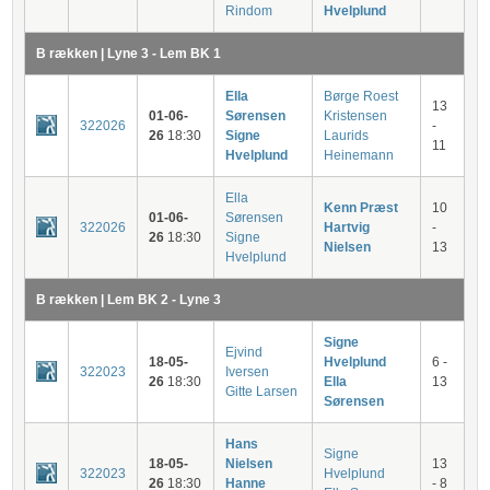
Rindom
Hvelplund
B rækken | Lyne 3 - Lem BK 1
Ella
Børge Roest
13
01-06-
Sørensen
Kristensen
322026
-
26
18:30
Signe
Laurids
11
Hvelplund
Heinemann
Ella
Kenn Præst
10
01-06-
Sørensen
322026
Hartvig
-
26
18:30
Signe
Nielsen
13
Hvelplund
B rækken | Lem BK 2 - Lyne 3
Signe
Ejvind
18-05-
Hvelplund
6 -
322023
Iversen
26
18:30
Ella
13
Gitte Larsen
Sørensen
Hans
Signe
18-05-
Nielsen
13
322023
Hvelplund
26
18:30
Hanne
- 8