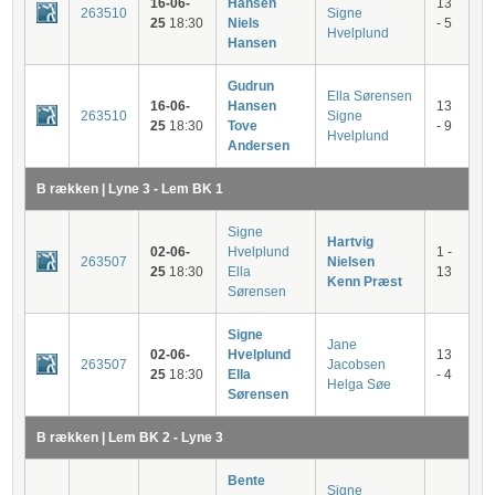
16-06-
Hansen
13
263510
Signe
25
18:30
Niels
- 5
Hvelplund
Hansen
Gudrun
Ella Sørensen
16-06-
Hansen
13
263510
Signe
25
18:30
Tove
- 9
Hvelplund
Andersen
B rækken | Lyne 3 - Lem BK 1
Signe
Hartvig
02-06-
Hvelplund
1 -
263507
Nielsen
25
18:30
Ella
13
Kenn Præst
Sørensen
Signe
Jane
02-06-
Hvelplund
13
263507
Jacobsen
25
18:30
Ella
- 4
Helga Søe
Sørensen
B rækken | Lem BK 2 - Lyne 3
Bente
Signe