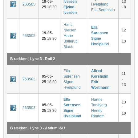
19-05-
Iversen
13
263505
Hvelplund
25
18:30
Ejvind
- 8
Ella Sørensen
Iversen
Hans
Ella
Nielsen
12
19-05-
Sørensen
263505
Marie
-
25
18:30
Signe
Bollerup
13
Hvelplund
Black
B rækken | Lyne 3 - Rofi 2
Ella
Alfred
11
05-05-
Sørensen
Korsholm
263503
-
25
18:30
Signe
Erik
13
Hvelplund
Wortmann
Ella
Hanne
13
05-05-
Sørensen
Toelbjerg
263503
-
25
18:30
Signe
Henny
10
Hvelplund
Rindom
B rækken | Lyne 3 - Aadum I&U