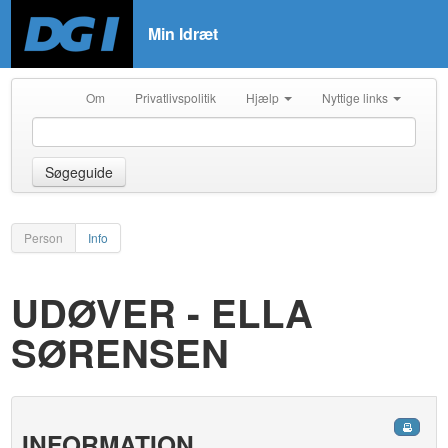
Min Idræt
Om
Privatlivspolitik
Hjælp
Nyttige links
Søgeguide
Person
Info
UDØVER - ELLA
SØRENSEN
INFORMATION