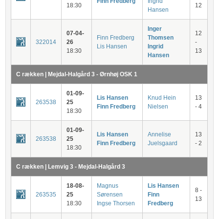
Finn Fredberg
Ingrid
18:30
12
Hansen
Inger
07-04-
12
Finn Fredberg
Thomsen
322014
26
-
Lis Hansen
Ingrid
18:30
13
Hansen
C rækken | Mejdal-Halgård 3 - Ørnhøj OSK 1
01-09-
Lis Hansen
Knud Hein
13
263538
25
Finn Fredberg
Nielsen
- 4
18:30
01-09-
Lis Hansen
Annelise
13
263538
25
Finn Fredberg
Juelsgaard
- 2
18:30
C rækken | Lemvig 3 - Mejdal-Halgård 3
18-08-
Magnus
Lis Hansen
8 -
263535
25
Sørensen
Finn
13
18:30
Ingse Thorsen
Fredberg