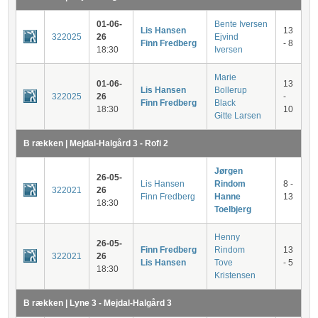
01-06-
Bente Iversen
Lis Hansen
13
322025
26
Ejvind
Finn Fredberg
- 8
18:30
Iversen
Marie
01-06-
13
Lis Hansen
Bollerup
322025
26
-
Finn Fredberg
Black
18:30
10
Gitte Larsen
B rækken | Mejdal-Halgård 3 - Rofi 2
Jørgen
26-05-
Lis Hansen
Rindom
8 -
322021
26
Finn Fredberg
Hanne
13
18:30
Toelbjerg
Henny
26-05-
Finn Fredberg
Rindom
13
322021
26
Lis Hansen
Tove
- 5
18:30
Kristensen
B rækken | Lyne 3 - Mejdal-Halgård 3