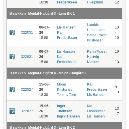
18:30
Frederiksen
Hvelplund
12
B rækken | Mejdal-Halgård 3 - Lem BK 1
Laurids
06-07-
Lis Hansen
13
Heinemann
322031
26
Kai
-
Børge Roest
15:00
Frederiksen
10
Kristensen
06-07-
Lis Hansen
Kenn Præst
10
322031
26
Kai
Hartvig
-
15:00
Frederiksen
Nielsen
13
B rækken | Mejdal-Halgård 4 - Mejdal-Halgård 3
15-06-
Mona
Kai
9 -
322027
26
Kristiansen
Frederiksen
13
18:30
Tommy Torp
Lis Hansen
15-06-
Inger
Kai
13
322027
26
Thomsen
Frederiksen
- 7
18:30
Ingrid Hansen
Lis Hansen
B rækken | Mejdal-Halgård 3 - Lem BK 2