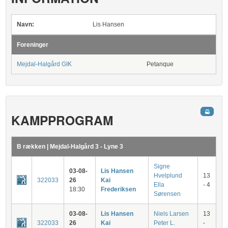
Navn:
Lis Hansen
Foreninger
Mejdal-Halgård GIK
Petanque
KAMPPROGRAM
B rækken | Mejdal-Halgård 3 - Lyne 3
Signe
03-08-
Lis Hansen
Hvelplund
13
322033
26
Kai
Ella
- 4
18:30
Frederiksen
Sørensen
03-08-
Lis Hansen
Niels Larsen
13
322033
26
Kai
Peter L.
-