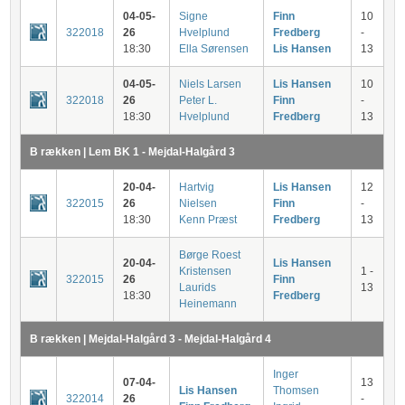
04-05-
Signe
Finn
10
322018
26
Hvelplund
Fredberg
-
18:30
Ella Sørensen
Lis Hansen
13
04-05-
Niels Larsen
Lis Hansen
10
322018
26
Peter L.
Finn
-
18:30
Hvelplund
Fredberg
13
B rækken | Lem BK 1 - Mejdal-Halgård 3
20-04-
Hartvig
Lis Hansen
12
322015
26
Nielsen
Finn
-
18:30
Kenn Præst
Fredberg
13
Børge Roest
20-04-
Lis Hansen
Kristensen
1 -
322015
26
Finn
Laurids
13
18:30
Fredberg
Heinemann
B rækken | Mejdal-Halgård 3 - Mejdal-Halgård 4
Inger
07-04-
13
Lis Hansen
Thomsen
322014
26
-