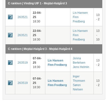
C rækken | Vinding UIF 1 - Mejdal-Halgård 3
22-04-
Lis Hansen
13
263521
25
Finn
- 2
18:30
Fredberg
22-04-
Lis Hansen
13
263521
25
Finn
-
18:30
Fredberg
10
C rækken | Mejdal-Halgård 3 - Mejdal-Halgård 4
07-04-
Jonna
Lis Hansen
13
263519
25
Bertelsen
Finn Fredberg
- 2
18:30
Jens Helmin
Inger
07-04-
Lis Hansen
Thomsen
13
263519
25
Finn Fredberg
Søren
- 2
18:30
Nielsen