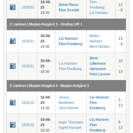
18-08-
Finn
Grete Ravn
13
263535
25
Fredberg
Else Scmidt
- 9
18:30
Lis Hansen
C rækken | Mejdal-Halgård 3 - Vinding UIF 1
30-06-
Birthe
Lis Hansen
13
263531
25
Nielsen
Finn Fredberg
- 4
18:30
Bent Olesen
Bent
30-06-
10
Lis Hansen
Lillemose
263531
25
-
Finn Fredberg
Sørensen
18:30
13
Frits Larsen
C rækken | Mejdal-Halgård 4 - Mejdal-Halgård 3
16-06-
Jonna
Lis Hansen
5 -
263529
25
Bertelsen
Finn
13
18:30
Jens Helmin
Fredberg
16-06-
Lis Hansen
Inger Thomsen
9 -
263529
25
Finn
Ingrid Hansen
13
18:30
Fredberg