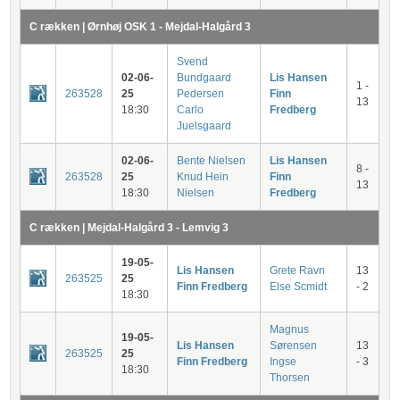
C rækken | Ørnhøj OSK 1 - Mejdal-Halgård 3
Svend
02-06-
Bundgaard
Lis Hansen
1 -
263528
25
Pedersen
Finn
13
18:30
Carlo
Fredberg
Juelsgaard
02-06-
Bente Nielsen
Lis Hansen
8 -
263528
25
Knud Hein
Finn
13
18:30
Nielsen
Fredberg
C rækken | Mejdal-Halgård 3 - Lemvig 3
19-05-
Lis Hansen
Grete Ravn
13
263525
25
Finn Fredberg
Else Scmidt
- 2
18:30
Magnus
19-05-
Lis Hansen
Sørensen
13
263525
25
Finn Fredberg
Ingse
- 3
18:30
Thorsen