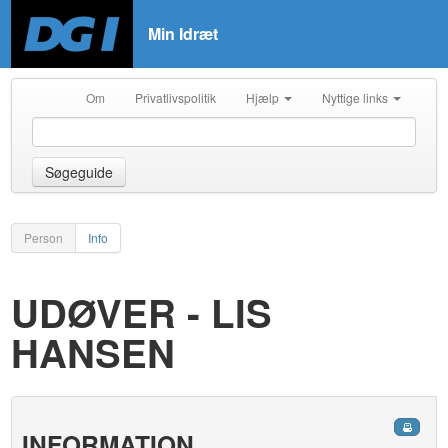
Min Idræt
Om
Privatlivspolitik
Hjælp
Nyttige links
Søgeguide
Person
Info
UDØVER - LIS
HANSEN
INFORMATION