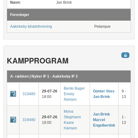
Navn:
Jan Brink
Foreninger
Aakirkeby Idrætsforening
Petanque
KAMPPROGRAM
A- rækken | Nyker IF 1 - Aakirkeby IF 3
Bente Bager
29-07-26
Günter Voss
9 -
319480
Emely
18:00
Jan Brink
13
Nielsen
Mona
Jan Brink
29-07-26
Stegmann
1 -
319480
Marcel
18:00
Kaare
13
Engelbertink
Hansen