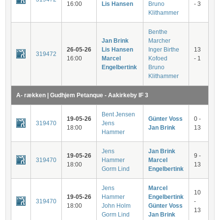
16:00
Lis Hansen
Bruno
- 3
Klithammer
Benthe
Jan Brink
Marcher
26-05-26
Lis Hansen
Inger Birthe
13
319472
16:00
Marcel
Kofoed
- 1
Engelbertink
Bruno
Klithammer
A- rækken | Gudhjem Petanque - Aakirkeby IF 3
Bent Jensen
19-05-26
Günter Voss
0 -
319470
Jens
18:00
Jan Brink
13
Hammer
Jens
Jan Brink
19-05-26
9 -
319470
Hammer
Marcel
18:00
13
Gorm Lind
Engelbertink
Jens
Marcel
10
19-05-26
Hammer
Engelbertink
319470
-
18:00
John Holm
Günter Voss
13
Gorm Lind
Jan Brink