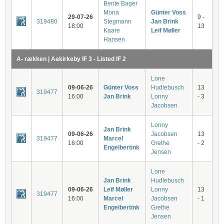
Bente Bager
Mona
Günter Voss
29-07-26
9 -
319480
Stegmann
Jan Brink
18:00
13
Kaare
Leif Møller
Hansen
A- rækken | Aakirkeby IF 3 - Listed IF 2
Lone
09-06-26
Günter Voss
Hudlebusch
13
319477
16:00
Jan Brink
Lonny
- 3
Jacobsen
Lonny
Jan Brink
09-06-26
Jacobsen
13
319477
Marcel
16:00
Grethe
- 2
Engelbertink
Jensen
Lone
Jan Brink
Hudlebusch
09-06-26
Leif Møller
Lonny
13
319477
16:00
Marcel
Jacobsen
- 1
Engelbertink
Grethe
Jensen