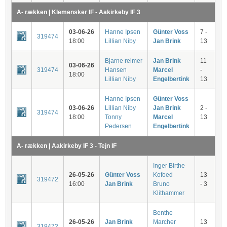
A- rækken | Klemensker IF - Aakirkeby IF 3
03-06-26
Hanne Ipsen
Günter Voss
7 -
319474
18:00
Lillian Niby
Jan Brink
13
Bjarne reimer
Jan Brink
11
03-06-26
319474
Hansen
Marcel
-
18:00
Lillian Niby
Engelbertink
13
Hanne Ipsen
Günter Voss
03-06-26
Lillian Niby
Jan Brink
2 -
319474
18:00
Tonny
Marcel
13
Pedersen
Engelbertink
A- rækken | Aakirkeby IF 3 - Tejn IF
Inger Birthe
26-05-26
Günter Voss
Kofoed
13
319472
16:00
Jan Brink
Bruno
- 3
Klithammer
Benthe
26-05-26
Jan Brink
Marcher
13
319472