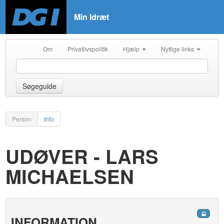
Min Idræt
Om
Privatlivspolitik
Hjælp
Nyttige links
Søgeguide
Person
Info
UDØVER - LARS
MICHAELSEN
INFORMATION