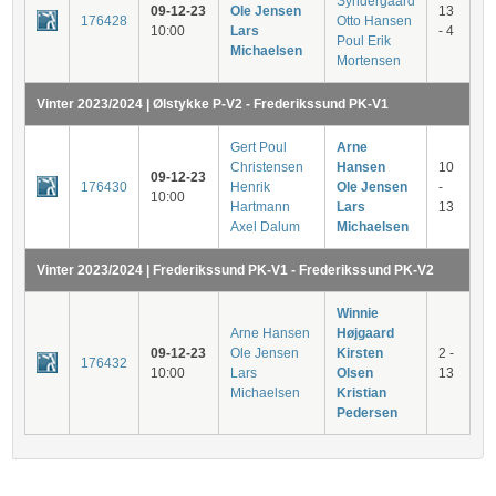
Syndergaard
09-12-23
Ole Jensen
13
176428
Otto Hansen
10:00
Lars
- 4
Poul Erik
Michaelsen
Mortensen
Vinter 2023/2024 | Ølstykke P-V2 - Frederikssund PK-V1
Gert Poul
Arne
Christensen
Hansen
10
09-12-23
176430
Henrik
Ole Jensen
-
10:00
Hartmann
Lars
13
Axel Dalum
Michaelsen
Vinter 2023/2024 | Frederikssund PK-V1 - Frederikssund PK-V2
Winnie
Arne Hansen
Højgaard
09-12-23
Ole Jensen
Kirsten
2 -
176432
10:00
Lars
Olsen
13
Michaelsen
Kristian
Pedersen