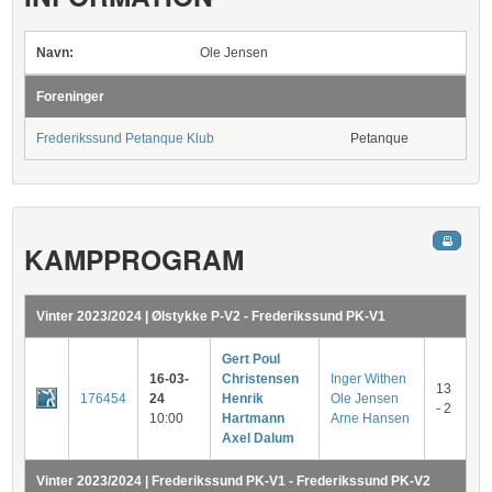
Navn:
Ole Jensen
Foreninger
Frederikssund Petanque Klub
Petanque
KAMPPROGRAM
Vinter 2023/2024 | Ølstykke P-V2 - Frederikssund PK-V1
Gert Poul
16-03-
Christensen
Inger Withen
13
176454
24
Henrik
Ole Jensen
- 2
10:00
Hartmann
Arne Hansen
Axel Dalum
Vinter 2023/2024 | Frederikssund PK-V1 - Frederikssund PK-V2