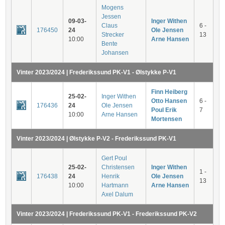
Mogens
Jessen
09-03-
Inger Withen
Claus
6 -
176450
24
Ole Jensen
Strecker
13
10:00
Arne Hansen
Bente
Johansen
Vinter 2023/2024 | Frederikssund PK-V1 - Ølstykke P-V1
Finn Heiberg
25-02-
Inger Withen
Otto Hansen
6 -
176436
24
Ole Jensen
Poul Erik
7
10:00
Arne Hansen
Mortensen
Vinter 2023/2024 | Ølstykke P-V2 - Frederikssund PK-V1
Gert Poul
25-02-
Christensen
Inger Withen
1 -
176438
24
Henrik
Ole Jensen
13
10:00
Hartmann
Arne Hansen
Axel Dalum
Vinter 2023/2024 | Frederikssund PK-V1 - Frederikssund PK-V2