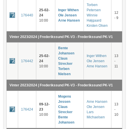
Torben
25-02-
Inger Withen
Petersen
12
176440
24
Ole Jensen
Winnie
- 9
10:00
Arne Hansen
Højgaard
Kirsten Olsen
Vinter 2023/2024 | Frederikssund PK-V3 - Frederikssund PK-V1
Bente
Johansen
25-02-
Inger Withen
13
Claus
176442
24
Ole Jensen
-
Strecker
10:00
Arne Hansen
11
Torben
Nielsen
Vinter 2023/2024 | Frederikssund PK-V3 - Frederikssund PK-V1
Mogens
Jessen
Arne Hansen
09-12-
13
Claus
Ole Jensen
176424
23
-
Strecker
Lars
10:00
10
Bente
Michaelsen
Johansen