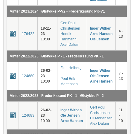
Vinter 2023/2024 | Ølstykke P-V2 - Frederikssund PK-V1
Gert Poul
18-11-
Christensen
Inger Withen
4 -
176422
23
Henrik
Arne Hansen
13
10:00
Hartmann
Ole Jensen
Axel Dalum
Vinter 2022/2023 | Ølstykke P - 1 - Frederikssund PK - 1
Finn Heiberg
26-02-
Inger Withen
7 -
124680
23
Ole Jensen
Poul Erik
13
10:00
Arne Hansen
Mortensen
Vinter 2022/2023 | Frederikssund PK - 1 - Ølstykke P - 2
Gert Poul
26-02-
Inger Withen
11
Christensen
124683
23
Ole Jensen
-
Eli Mortensen
10:00
Arne Hansen
10
Alex Dalum