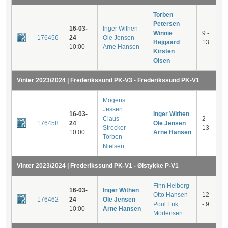
Torben
Petersen
16-03-
Inger Withen
Winnie
9 -
176456
24
Ole Jensen
Højgaard
13
10:00
Arne Hansen
Kirsten
Olsen
Vinter 2023/2024 | Frederikssund PK-V3 - Frederikssund PK-V1
Mogens
Jessen
16-03-
Inger Withen
Claus
2 -
176458
24
Ole Jensen
Strecker
13
10:00
Arne Hansen
Torben
Nielsen
Vinter 2023/2024 | Frederikssund PK-V1 - Ølstykke P-V1
Finn Heiberg
16-03-
Inger Withen
Otto Hansen
12
176462
24
Ole Jensen
Poul Erik
- 9
10:00
Arne Hansen
Mortensen