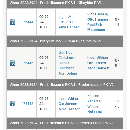
Vinter 2023/2024 | Frederikssund PK-V1 - Ølstykke P-V1
Finn Heiberg
09-03-
Inger Withen
Otto Hansen
9 -
176444
24
Ole Jensen
Poul Erik
13
10:00
Arne Hansen
Mortensen
Vinter 2023/2024 | Ølstykke P-V2 - Frederikssund PK-V1
Gert Poul
09-03-
Christensen
Inger Withen
8 -
176446
24
Henrik
Ole Jensen
9
10:00
Hartmann
Arne Hansen
Axel Dalum
Vinter 2023/2024 | Frederikssund PK-V1 - Frederikssund PK-V2
Kristian
09-03-
Inger Withen
Pedersen
13
176448
24
Ole Jensen
Winnie
- 5
10:00
Arne Hansen
Højgaard
Vinter 2023/2024 | Frederikssund PK-V3 - Frederikssund PK-V1