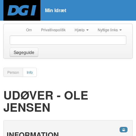
Min Idræt
Om
Privatlivspolitik
Hjælp
Nyttige links
Søgeguide
Person
Info
UDØVER - OLE
JENSEN
INFORMATION