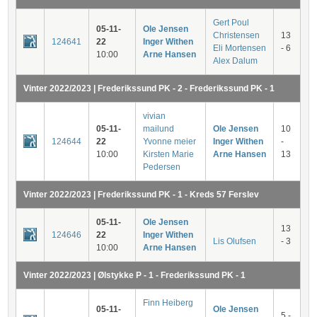
Gert Poul
05-11-
Ole Jensen
Christensen
13
124641
22
Inger Withen
Eli Mortensen
- 6
10:00
Arne Hansen
Alex Dalum
Vinter 2022/2023 | Frederikssund PK - 2 - Frederikssund PK - 1
vivian
05-11-
mailund
Ole Jensen
10
124644
22
Yvonne meier
Inger Withen
-
10:00
Kirsten Marie
Arne Hansen
13
Pedersen
Vinter 2022/2023 | Frederikssund PK - 1 - Kreds 57 Ferslev
05-11-
Ole Jensen
13
124646
22
Inger Withen
Lis Olufsen
- 3
10:00
Arne Hansen
Vinter 2022/2023 | Ølstykke P - 1 - Frederikssund PK - 1
Finn Heiberg
05-11-
Ole Jensen
5 -