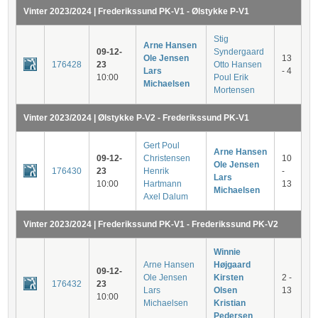
Vinter 2023/2024 | Frederikssund PK-V1 - Ølstykke P-V1
Stig
Arne Hansen
09-12-
Syndergaard
Ole Jensen
13
176428
23
Otto Hansen
Lars
- 4
10:00
Poul Erik
Michaelsen
Mortensen
Vinter 2023/2024 | Ølstykke P-V2 - Frederikssund PK-V1
Gert Poul
Arne Hansen
09-12-
Christensen
10
Ole Jensen
176430
23
Henrik
-
Lars
10:00
Hartmann
13
Michaelsen
Axel Dalum
Vinter 2023/2024 | Frederikssund PK-V1 - Frederikssund PK-V2
Winnie
Arne Hansen
Højgaard
09-12-
Ole Jensen
Kirsten
2 -
176432
23
Lars
Olsen
13
10:00
Michaelsen
Kristian
Pedersen