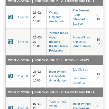
Vinter 2022/2023 | Frederikssund PK - 2 - Frederikssund PK - 1
Ole Jensen
26-02-
Winnie
Tage
9 -
124686
23
Højgaard
Stenbæk-
10
10:00
Anette Bohn
Larsen
Yvonne meier
26-02-
vivian
Inger Withen
10
124686
23
mailund
Ole Jensen
- 7
10:00
Kirsten Marie
Arne Hansen
Pedersen
Vinter 2022/2023 | Frederikssund PK - 1 - Kreds 57 Ferslev
Lis Olufsen
26-02-
Inger Withen
13
124688
23
Ole Jensen
Jens Peter
- 1
10:00
Arne Hansen
Jørgensen
Vinter 2022/2023 | Frederikssund PK - 2 - Frederikssund PK - 1
Yvonne meier
07-01-
Inger Withen
vivian
7 -
124660
23
Ole Jensen