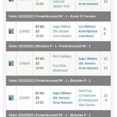
mailund
13
10:00
Arne Hansen
Jørgen Vick
Vinter 2022/2023 | Frederikssund PK - 1 - Kreds 57 Ferslev
07-01-
Inger Withen
Lis Olufsen
8 -
124662
23
Ole Jensen
Keld Hjortsø
9
10:00
Arne Hansen
Lorentzen
Vinter 2022/2023 | Ølstykke P - 1 - Frederikssund PK - 1
Finn Heiberg
07-01-
Inger Withen
12
124664
23
Ole Jensen
-
Poul Erik
10:00
Arne Hansen
13
Mortensen
Vinter 2022/2023 | Frederikssund PK - 1 - Ølstykke P - 2
Gert Poul
07-01-
Inger Withen
Christensen
13
124667
23
Ole Jensen
Eli Mortensen
- 0
10:00
Arne Hansen
Alex Dalum
Vinter 2022/2023 | Frederikssund PK - 1 - Ølstykke P - 2