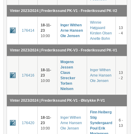
Vinter 2023/2024 | Frederikssund PK-V1 - Frederikssund PK-V2
Winnie
18-11-
Inger Withen
Højgaard
13
176414
23
Arne Hansen
Kirsten Olsen
- 4
10:00
Ole Jensen
Anette Bohn
Vinter 2023/2024 | Frederikssund PK-V3 - Frederikssund PK-V1
Mogens
Jessen
18-11-
Inger Withen
Claus
13
176416
23
Arne Hansen
Strecker
- 2
10:00
Ole Jensen
Torben
Nielsen
Vinter 2023/2024 | Frederikssund PK-V1 - Ølstykke P-V1
Finn Heiberg
18-11-
Inger Withen
Stig
6 -
176420
23
Arne Hansen
Syndergaard
13
10:00
Ole Jensen
Poul Erik
Mortensen