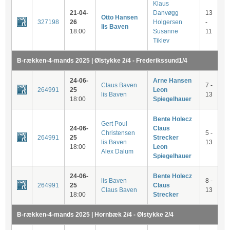
Klaus
21-04-
Danvøgg
13
Otto Hansen
327198
26
Holgersen
-
lis Baven
18:00
Susanne
11
Tiklev
B-rækken-4-mands 2025 | Ølstykke 2/4 - Frederikssund1/4
24-06-
Arne Hansen
Claus Baven
7 -
264991
25
Leon
lis Baven
13
18:00
Spiegelhauer
Bente Holecz
Gert Poul
24-06-
Claus
Christensen
5 -
264991
25
Strecker
lis Baven
13
18:00
Leon
Alex Dalum
Spiegelhauer
24-06-
Bente Holecz
lis Baven
8 -
264991
25
Claus
Claus Baven
13
18:00
Strecker
B-rækken-4-mands 2025 | Hornbæk 2/4 - Ølstykke 2/4