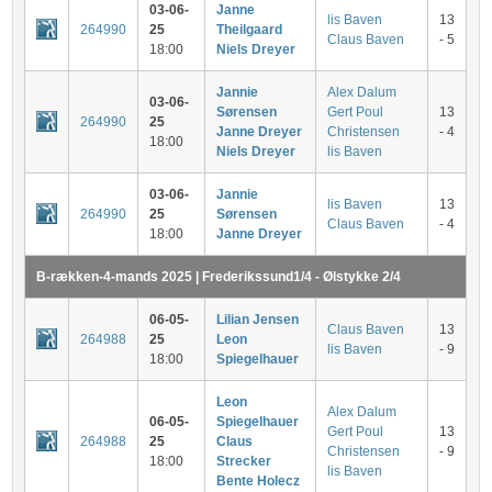
03-06-
Janne
lis Baven
13
264990
25
Theilgaard
Claus Baven
- 5
18:00
Niels Dreyer
Jannie
Alex Dalum
03-06-
Sørensen
Gert Poul
13
264990
25
Janne Dreyer
Christensen
- 4
18:00
Niels Dreyer
lis Baven
03-06-
Jannie
lis Baven
13
264990
25
Sørensen
Claus Baven
- 4
18:00
Janne Dreyer
B-rækken-4-mands 2025 | Frederikssund1/4 - Ølstykke 2/4
06-05-
Lilian Jensen
Claus Baven
13
264988
25
Leon
lis Baven
- 9
18:00
Spiegelhauer
Leon
Alex Dalum
06-05-
Spiegelhauer
Gert Poul
13
264988
25
Claus
Christensen
- 9
18:00
Strecker
lis Baven
Bente Holecz