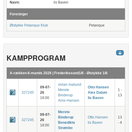
Navn:
lis Baven
Foreninger
Ølstykke Petanque Klub
Petanque
KAMPPROGRAM
A-rækken-6-mands 2026 | Frederikssund1/6 - Ølstykke 1/6
vivian mailund
09-07-
Otto Hansen
Merete
1 -
327245
26
Alex Dalum
Binderup
13
18:00
lis Baven
Arne Hansen
Merete
09-07-
Binderup
Otto Hansen
13
327245
26
Benedikte
lis Baven
- 4
18:00
Strømbo