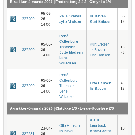
B-rækken-4-mands 2026 | Fredensborg 3 4 3 - Ølstykke 1/4
05-05-
Palle Schnell
lis Baven
5 -
327200
26
Jytte Madsen
Kurt Eriksen
13
14:00
René
Collenburg
05-05-
Kurt Eriksen
Thomsen
13
327200
26
lis Baven
Jytte Madsen
- 8
14:00
Otto Hansen
Lene
Willadsen
René
05-05-
Collenburg
Otto Hansen
4 -
327200
26
Thomsen
lis Baven
13
14:00
Lene
Willadsen
A-rækken-6-mands 2026 | Ølstykke 1/6 - Lynge-Uggeløse 2/6
Klaus
Otto Hansen
Leerbeck
23-04-
10
lis Baven
Anne-Grethe
327231
26
-