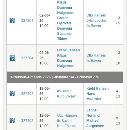
Klaus
Danvøgg
Holgersen
02-06-
Otto Hansen
Grethe
13
327204
26
Jytte Løyche
Gjedved
- 5
18:00
lis Baven
Danvøgg
Susanne
Tiklev
Frank Jensen
02-06-
13
Klaus
Otto Hansen
327204
26
-
Danvøgg
lis Baven
18:00
10
Holgersen
B-rækken-4-mands 2026 | Ølstykke 1/4 - Gribskov 2 /4
19-05-
Kjeld Hansen
lis Baven
4 -
327202
26
Hans
Kurt Eriksen
13
18:00
Maarslet
Janne
19-05-
Otto Hansen
Norland
9 -
327202
26
lis Baven
Michael
13
18:00
Kurt Eriksen
Jørgensen