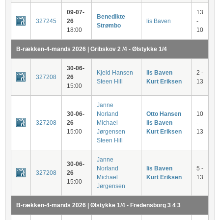
09-07-
13
Benedikte
327245
26
lis Baven
-
Strømbo
18:00
10
B-rækken-4-mands 2026 | Gribskov 2 /4 - Ølstykke 1/4
30-06-
Kjeld Hansen
lis Baven
2 -
327208
26
Steen Hill
Kurt Eriksen
13
15:00
Janne
30-06-
Norland
Otto Hansen
10
327208
26
Michael
lis Baven
-
15:00
Jørgensen
Kurt Eriksen
13
Steen Hill
Janne
30-06-
Norland
lis Baven
5 -
327208
26
Michael
Kurt Eriksen
13
15:00
Jørgensen
B-rækken-4-mands 2026 | Ølstykke 1/4 - Fredensborg 3 4 3