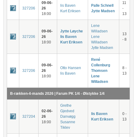
09-06-
11
lis Baven
Palle Schnell
327206
26
-
Kurt Eriksen
Jytte Madsen
18:00
13
Lene
09-06-
Jytte Løyche
Willadsen
13
327206
26
lis Baven
Lene
- 8
18:00
Kurt Eriksen
Willadsen
Jytte Madsen
René
09-06-
Collenburg
Otto Hansen
8 -
327206
26
Thomsen
lis Baven
13
18:00
Lene
Willadsen
B-rækken-4-mands 2026 | Farum PK 1/4 - Ølstykke 1/4
Grethe
02-06-
Gjedved
lis Baven
0 -
327204
26
Danvøgg
Kurt Eriksen
13
18:00
Susanne
Tiklev