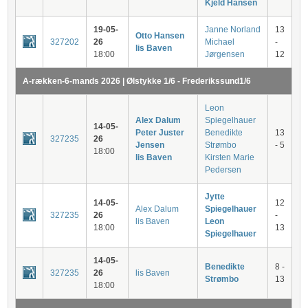
Kjeld Hansen
19-05-
Janne Norland
13
Otto Hansen
327202
26
Michael
-
lis Baven
18:00
Jørgensen
12
A-rækken-6-mands 2026 | Ølstykke 1/6 - Frederikssund1/6
Leon
Alex Dalum
Spiegelhauer
14-05-
Peter Juster
Benedikte
13
327235
26
Jensen
Strømbo
- 5
18:00
lis Baven
Kirsten Marie
Pedersen
Jytte
14-05-
12
Alex Dalum
Spiegelhauer
327235
26
-
lis Baven
Leon
18:00
13
Spiegelhauer
14-05-
Benedikte
8 -
327235
26
lis Baven
Strømbo
13
18:00