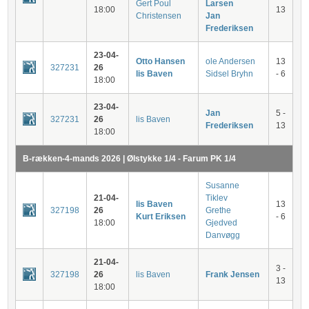
Gert Poul
Larsen
18:00
13
Christensen
Jan
Frederiksen
23-04-
Otto Hansen
ole Andersen
13
327231
26
lis Baven
Sidsel Bryhn
- 6
18:00
23-04-
Jan
5 -
327231
26
lis Baven
Frederiksen
13
18:00
B-rækken-4-mands 2026 | Ølstykke 1/4 - Farum PK 1/4
Susanne
21-04-
Tiklev
lis Baven
13
327198
26
Grethe
Kurt Eriksen
- 6
18:00
Gjedved
Danvøgg
21-04-
3 -
327198
26
lis Baven
Frank Jensen
13
18:00