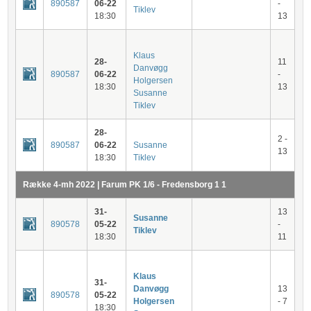
890587
06-22
-
Tiklev
18:30
13
Klaus
28-
11
Danvøgg
890587
06-22
-
Holgersen
18:30
13
Susanne
Tiklev
28-
2 -
890587
06-22
Susanne
13
18:30
Tiklev
Række 4-mh 2022 | Farum PK 1/6 - Fredensborg 1 1
31-
13
Susanne
890578
05-22
-
Tiklev
18:30
11
Klaus
31-
Danvøgg
13
890578
05-22
Holgersen
- 7
18:30