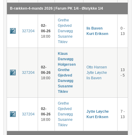
B-rækken-4-mands 2026 | Farum PK 1/4 - Ølstykke 1/4
Grethe
02-
Gjedved
lis Baven
0 -
327204
06-26
Danvøgg
Kurt Eriksen
13
18:00
Susanne
Tiklev
Klaus
Danvøgg
Holgersen
02-
Otto Hansen
Grethe
13
327204
06-26
Jytte Løyche
Gjedved
- 5
18:00
lis Baven
Danvøgg
Susanne
Tiklev
Grethe
02-
Gjedved
Jytte Løyche
7 -
327204
06-26
Danvøgg
Kurt Eriksen
13
18:00
Susanne
Tiklev