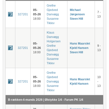
Grethe
05-
Gjedved
Michael
7 -
327201
05-26
Danvøgg
Jørgensen
13
18:00
Susanne
Steen Hill
Tiklev
Klaus
Danvøgg
Holgersen
05-
Hans Maarslet
Grethe
9 -
327201
05-26
Kjeld Hansen
Gjedved
13
18:00
Steen Hill
Danvøgg
Susanne
Tiklev
Grethe
05-
Gjedved
10
Hans Maarslet
327201
05-26
Danvøgg
-
Kjeld Hansen
18:00
Susanne
13
Tiklev
B-rækken-4-mands 2026 | Ølstykke 1/4 - Farum PK 1/4