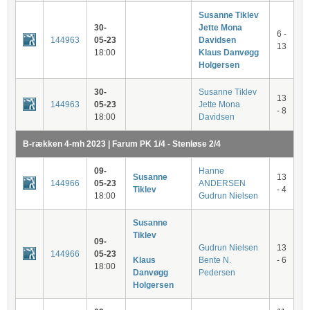
Susanne Tiklev
30-
Jette Mona
6 -
144963
05-23
Davidsen
13
18:00
Klaus Danvøgg
Holgersen
30-
Susanne Tiklev
13
144963
05-23
Jette Mona
- 8
18:00
Davidsen
B-rækken 4-mh 2023 | Farum PK 1/4 - Stenløse 2/4
09-
Hanne
Susanne
13
144966
05-23
ANDERSEN
Tiklev
- 4
18:00
Gudrun Nielsen
Susanne
Tiklev
09-
Gudrun Nielsen
13
144966
05-23
Klaus
Bente N.
- 6
18:00
Danvøgg
Pedersen
Holgersen