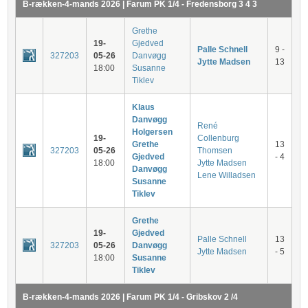
B-rækken-4-mands 2026 | Farum PK 1/4 - Fredensborg 3 4 3
Grethe
19-
Gjedved
Palle Schnell
9 -
327203
05-26
Danvøgg
Jytte Madsen
13
18:00
Susanne
Tiklev
Klaus
Danvøgg
René
Holgersen
19-
Collenburg
Grethe
13
327203
05-26
Thomsen
Gjedved
- 4
18:00
Jytte Madsen
Danvøgg
Lene Willadsen
Susanne
Tiklev
Grethe
19-
Gjedved
Palle Schnell
13
327203
05-26
Danvøgg
Jytte Madsen
- 5
18:00
Susanne
Tiklev
B-rækken-4-mands 2026 | Farum PK 1/4 - Gribskov 2 /4