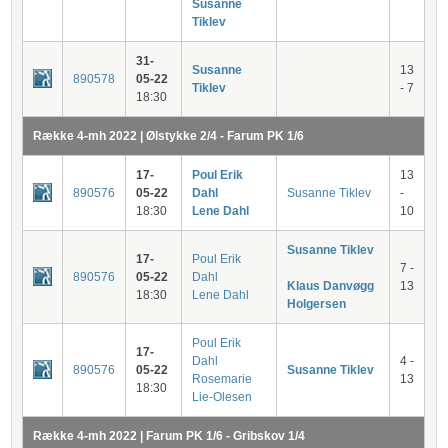
Susanne
Tiklev
31-
Susanne
13
890578
05-22
Tiklev
- 7
18:30
Række 4-mh 2022 | Ølstykke 2/4 - Farum PK 1/6
17-
Poul Erik
13
890576
05-22
Dahl
Susanne Tiklev
-
18:30
Lene Dahl
10
Susanne Tiklev
17-
Poul Erik
7 -
890576
05-22
Dahl
Klaus Danvøgg
13
18:30
Lene Dahl
Holgersen
Poul Erik
17-
Dahl
4 -
890576
05-22
Susanne Tiklev
Rosemarie
13
18:30
Lie-Olesen
Række 4-mh 2022 | Farum PK 1/6 - Gribskov 1/4