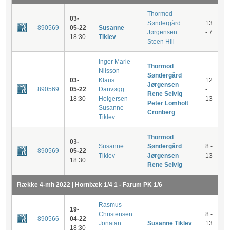
Thormod
03-
Søndergård
13
890569
05-22
Susanne
Jørgensen
- 7
18:30
Tiklev
Steen Hill
Inger Marie
Thormod
Nilsson
Søndergård
03-
Klaus
12
Jørgensen
890569
05-22
Danvøgg
-
Rene Selvig
18:30
Holgersen
13
Peter Lomholt
Susanne
Cronberg
Tiklev
Thormod
03-
Susanne
Søndergård
8 -
890569
05-22
Tiklev
Jørgensen
13
18:30
Rene Selvig
Række 4-mh 2022 | Hornbæk 1/4 1 - Farum PK 1/6
Rasmus
19-
Christensen
8 -
890566
04-22
Jonatan
Susanne Tiklev
13
18:30