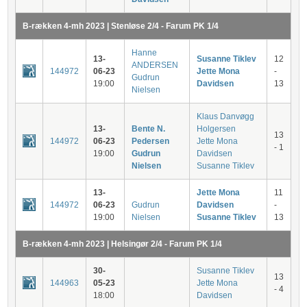
B-rækken 4-mh 2023 | Stenløse 2/4 - Farum PK 1/4
Hanne
13-
Susanne Tiklev
12
ANDERSEN
144972
06-23
Jette Mona
-
Gudrun
19:00
Davidsen
13
Nielsen
Klaus Danvøgg
13-
Bente N.
Holgersen
13
144972
06-23
Pedersen
Jette Mona
- 1
19:00
Gudrun
Davidsen
Nielsen
Susanne Tiklev
13-
Jette Mona
11
144972
06-23
Gudrun
Davidsen
-
19:00
Nielsen
Susanne Tiklev
13
B-rækken 4-mh 2023 | Helsingør 2/4 - Farum PK 1/4
30-
Susanne Tiklev
13
144963
05-23
Jette Mona
- 4
18:00
Davidsen