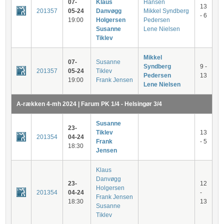
07-
Klaus
Hansen
13
201357
05-24
Danvøgg
Mikkel Syndberg
- 6
19:00
Holgersen
Pedersen
Susanne
Lene Nielsen
Tiklev
Mikkel
07-
Susanne
Syndberg
9 -
201357
05-24
Tiklev
Pedersen
13
19:00
Frank Jensen
Lene Nielsen
A-rækken 4-mh 2024 | Farum PK 1/4 - Helsingør 3/4
Susanne
23-
Tiklev
13
201354
04-24
Frank
- 5
18:30
Jensen
Klaus
Danvøgg
23-
12
Holgersen
201354
04-24
-
Frank Jensen
18:30
13
Susanne
Tiklev