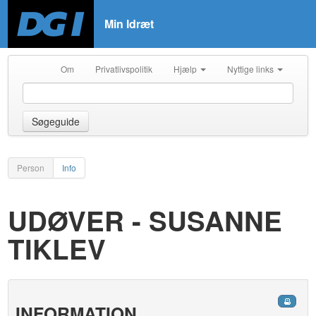
Min Idræt
Om
Privatlivspolitik
Hjælp
Nyttige links
Søgeguide
Person
Info
UDØVER - SUSANNE
TIKLEV
INFORMATION