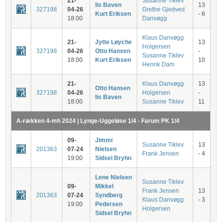
21-
Susanne Tiklev
lis Baven
13
327198
04-26
Grethe Gjedved
Kurt Eriksen
- 6
18:00
Danvøgg
Klaus Danvøgg
21-
Jytte Løyche
13
Holgersen
327198
04-26
Otto Hansen
-
Susanne Tiklev
18:00
Kurt Eriksen
10
Henrik Dam
21-
Klaus Danvøgg
13
Otto Hansen
327198
04-26
Holgersen
-
lis Baven
18:00
Susanne Tiklev
11
A-rækken 4-mh 2024 | Lynge-Uggeløse 1/4 - Farum PK 1/4
09-
Jimmi
Susanne Tiklev
13
201363
07-24
Nielsen
Frank Jensen
- 4
19:00
Sidsel Bryhn
Lene Nielsen
Susanne Tiklev
09-
Mikkel
Frank Jensen
13
201363
07-24
Syndberg
Klaus Danvøgg
- 3
19:00
Pedersen
Holgersen
Sidsel Bryhn