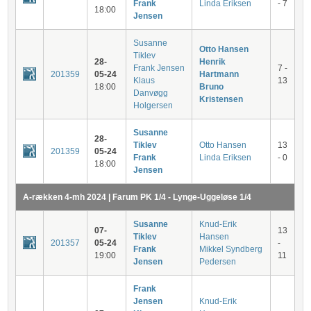
Frank
Linda Eriksen
- 7
18:00
Jensen
Susanne
Otto Hansen
Tiklev
28-
Henrik
Frank Jensen
7 -
201359
05-24
Hartmann
Klaus
13
18:00
Bruno
Danvøgg
Kristensen
Holgersen
Susanne
28-
Tiklev
Otto Hansen
13
201359
05-24
Frank
Linda Eriksen
- 0
18:00
Jensen
A-rækken 4-mh 2024 | Farum PK 1/4 - Lynge-Uggeløse 1/4
Susanne
Knud-Erik
07-
13
Tiklev
Hansen
201357
05-24
-
Frank
Mikkel Syndberg
19:00
11
Jensen
Pedersen
Frank
Jensen
Knud-Erik