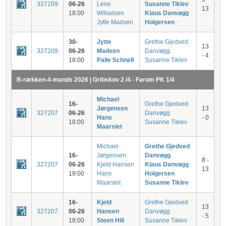
327209
06-26
Lene
Susanne Tiklev
13
18:00
Willadsen
Klaus Danvøgg
Jytte Madsen
Holgersen
30-
Jytte
Grethe Gjedved
13
327209
06-26
Madsen
Danvøgg
- 4
18:00
Palle Schnell
Susanne Tiklev
B-rækken-4-mands 2026 | Gribskov 2 /4 - Farum PK 1/4
Michael
16-
Grethe Gjedved
Jørgensen
13
327207
06-26
Danvøgg
Hans
- 0
18:00
Susanne Tiklev
Maarslet
Michael
Grethe Gjedved
16-
Jørgensen
Danvøgg
8 -
327207
06-26
Kjeld Hansen
Klaus Danvøgg
13
18:00
Hans
Holgersen
Maarslet
Susanne Tiklev
16-
Kjeld
Grethe Gjedved
13
327207
06-26
Hansen
Danvøgg
- 5
18:00
Steen Hill
Susanne Tiklev