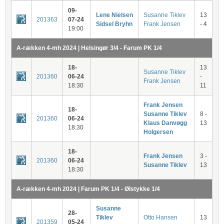
09-
Lene Nielsen
Susanne Tiklev
13
201363
07-24
Sidsel Bryhn
Frank Jensen
- 4
19:00
A-rækken 4-mh 2024 | Helsingør 3/4 - Farum PK 1/4
18-
13
Susanne Tiklev
201360
06-24
-
Frank Jensen
18:30
11
Frank Jensen
18-
Susanne Tiklev
8 -
201360
06-24
Klaus Danvøgg
13
18:30
Holgersen
18-
Frank Jensen
3 -
201360
06-24
Susanne Tiklev
13
18:30
A-rækken 4-mh 2024 | Farum PK 1/4 - Ølstykke 1/4
Susanne
28-
Tiklev
Otto Hansen
13
201359
05-24