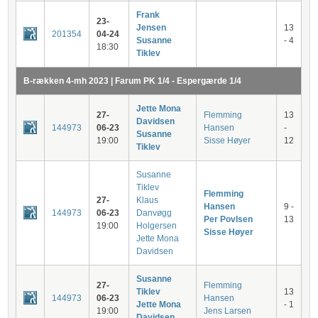
Frank
23-
Jensen
13
201354
04-24
Susanne
- 4
18:30
Tiklev
B-rækken 4-mh 2023 | Farum PK 1/4 - Espergærde 1/4
Jette Mona
27-
Flemming
13
Davidsen
144973
06-23
Hansen
-
Susanne
19:00
Sisse Høyer
12
Tiklev
Susanne
Tiklev
Flemming
27-
Klaus
Hansen
9 -
144973
06-23
Danvøgg
Per Povlsen
13
19:00
Holgersen
Sisse Høyer
Jette Mona
Davidsen
Susanne
27-
Flemming
Tiklev
13
144973
06-23
Hansen
Jette Mona
- 1
19:00
Jens Larsen
Davidsen