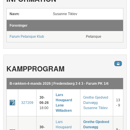
Navn:
Susanne Tiklev
Foreninger
Farum Petanque Klub
Petanque
KAMPPROGRAM
B-rækken-4-mands 2026 | Fredensborg 3 4 3 - Farum PK 1/4
Lars
30-
Grethe Gjedved
Hougaard
13
327209
06-26
Danvøgg
Lene
- 9
18:00
Susanne Tiklev
Willadsen
Lars
Grethe Gjedved
30-
Hougaard
Danvøgg
9 -