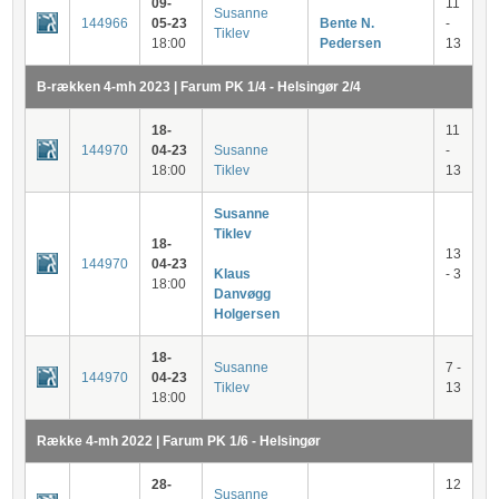
09-
11
Susanne
144966
05-23
Bente N.
-
Tiklev
18:00
Pedersen
13
B-rækken 4-mh 2023 | Farum PK 1/4 - Helsingør 2/4
18-
11
144970
04-23
Susanne
-
18:00
Tiklev
13
Susanne
Tiklev
18-
13
144970
04-23
Klaus
- 3
18:00
Danvøgg
Holgersen
18-
Susanne
7 -
144970
04-23
Tiklev
13
18:00
Række 4-mh 2022 | Farum PK 1/6 - Helsingør
28-
12
Susanne