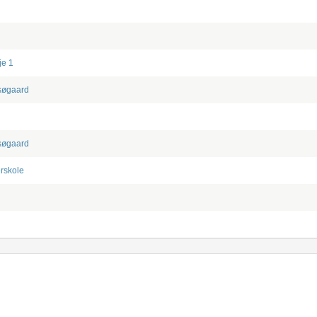
je 1
tsøgaard
tsøgaard
rskole