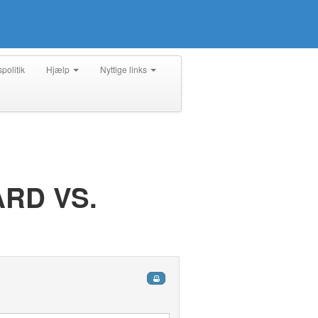
spolitik
Hjælp
Nyttige links
RD VS.