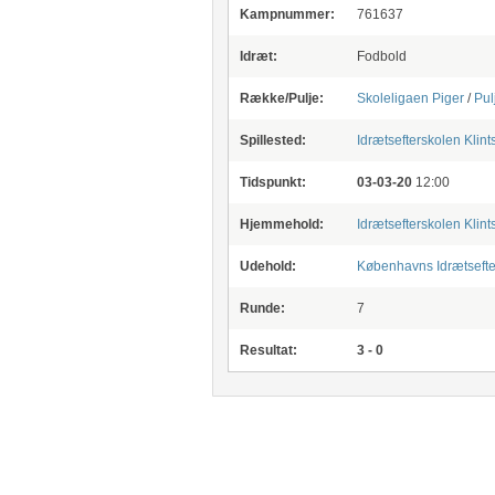
Kampnummer:
761637
Idræt:
Fodbold
Række/Pulje:
Skoleligaen Piger
/
Pul
Spillested:
Idrætsefterskolen Klin
Tidspunkt:
03-03-20
12:00
Hjemmehold:
Idrætsefterskolen Klin
Udehold:
Københavns Idrætsefte
Runde:
7
Resultat:
3 - 0