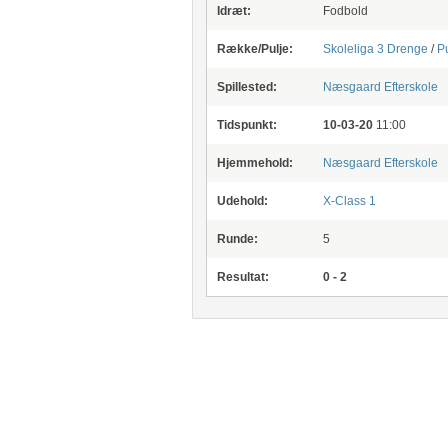
Idræt:
Fodbold
Række/Pulje:
Skoleliga 3 Drenge
/
Pu
Spillested:
Næsgaard Efterskole
Tidspunkt:
10-03-20
11:00
Hjemmehold:
Næsgaard Efterskole
Udehold:
X-Class 1
Runde:
5
Resultat:
0 - 2