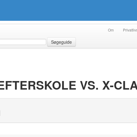
Om
Privatliv
Søgeguide
FTERSKOLE VS. X-CLA
N