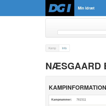
Min Idræt
Kamp
Info
NÆSGAARD E
KAMPINFORMATIO
Kampnummer:
761511