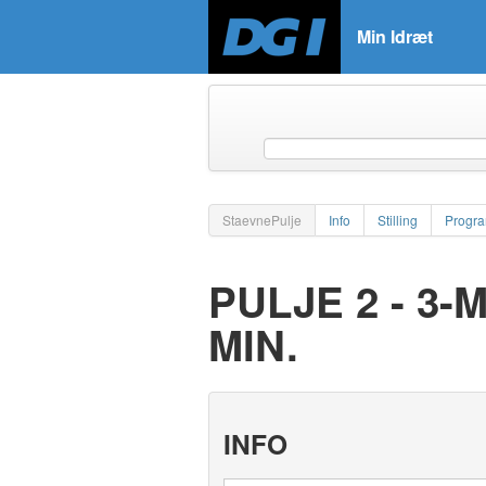
Min Idræt
StaevnePulje
Info
Stilling
Progr
PULJE 2 - 3-
MIN.
INFO