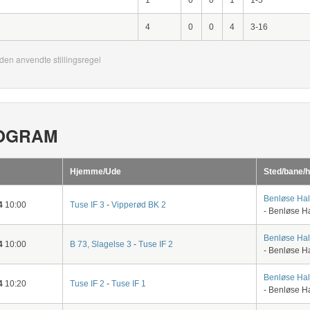
1
0
0
1
1-5
4
0
0
4
3-16
den anvendte stillingsregel
OGRAM
Hjemme/Ude
Sted/bane/h
Benløse Hal
4
10:00
Tuse IF 3
-
Vipperød BK 2
- Benløse H
Benløse Hal
4
10:00
B 73, Slagelse 3
-
Tuse IF 2
- Benløse H
Benløse Hal
4
10:20
Tuse IF 2
-
Tuse IF 1
- Benløse H