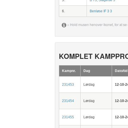
5.
B 73, Slagelse 3
6.
Benløse IF 3 3
= Hold musen henover ikonet, for at se 
KOMPLET KAMPPR
Kampnr.
Dag
Dato/tid
231453
Lørdag
12-10-2
231454
Lørdag
12-10-2
231455
Lørdag
12-10-2