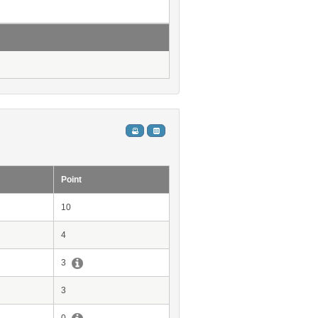
Point
10
4
3
3