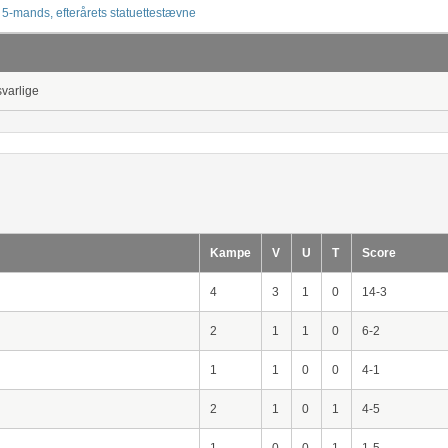
 5-mands, efterårets statuettestævne
svarlige
Kampe
V
U
T
Score
4
3
1
0
14-3
2
1
1
0
6-2
1
1
0
0
4-1
2
1
0
1
4-5