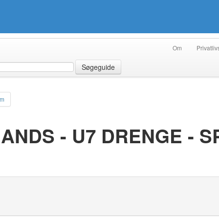
Om
Privatliv
Søgeguide
am
MANDS - U7 DRENGE - S