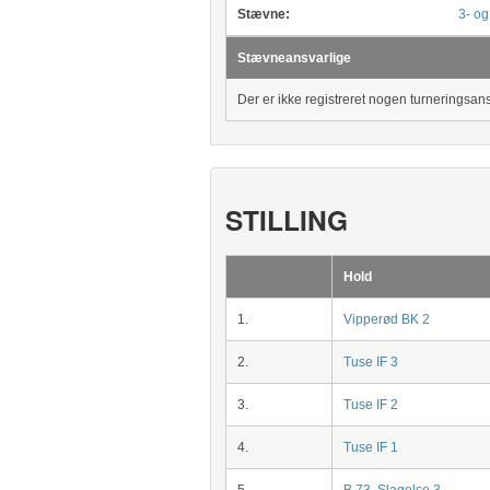
Stævne:
3- og
Stævneansvarlige
Der er ikke registreret nogen turneringsan
STILLING
Hold
1.
Vipperød BK 2
2.
Tuse IF 3
3.
Tuse IF 2
4.
Tuse IF 1