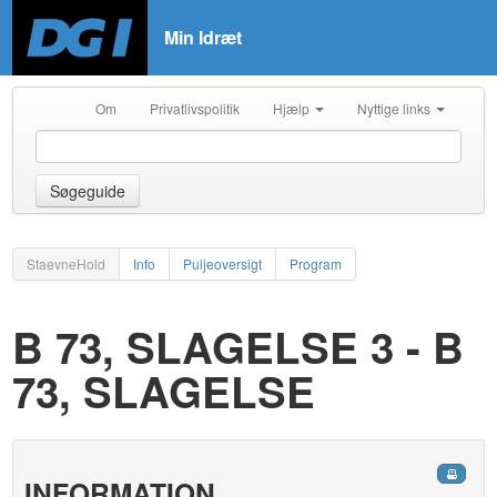
Min Idræt
Om
Privatlivspolitik
Hjælp
Nyttige links
Søgeguide
StaevneHold
Info
Puljeoversigt
Program
B 73, SLAGELSE 3 - B
73, SLAGELSE
INFORMATION