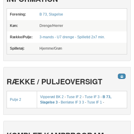
Forening:
B 73, Slagelse
Køn:
Drenge/Herrer
Række/Pulje:
3-mands - U7 drenge - Spilletid 2x7 min.
Spilletøj:
Hjemme/Grøn
RÆKKE / PULJEOVERSIGT
Vipperød BK 2
-
Tuse IF 2
-
Tuse IF 3
-
B 73,
Pulje 2
Slagelse 3
-
Benløse IF 3 3
-
Tuse IF 1
-