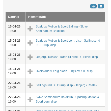
Dato/tid
Hjemme/Ude
15-04-26
Spøttrup Motion & Sport Balling
-
Skive
19:00
Seminarium Boldklub
15-04-26
Spøttrup Motion & Sport Lem, disp
-
Sallingsund
19:00
FC Durup, disp
15-04-26
Jebjerg / Roslev
-
Røde Stjerne FC Skive, disp
19:00
15-04-26
Oversidder/Ledig plads
-
Højslev K IF, disp
19:00
22-04-26
Sallingsund FC Durup, disp
-
Jebjerg / Roslev
19:00
22-04-26
Skive Seminarium Boldklub
-
Spøttrup Motion &
19:00
Sport Lem, disp