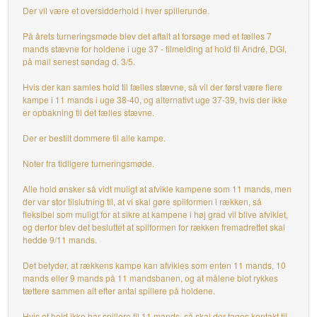
Der vil være et oversidderhold i hver spillerunde.
På årets turneringsmøde blev det aftalt at forsøge med et fælles 7
mands stævne for holdene i uge 37 - tilmelding af hold til André, DGI,
på mail senest søndag d. 3/5.
Hvis der kan samles hold til fælles stævne, så vil der først være flere
kampe i 11 mands i uge 38-40, og alternativt uge 37-39, hvis der ikke
er opbakning til det fælles stævne.
Der er bestilt dommere til alle kampe.
Noter fra tidligere turneringsmøde.
Alle hold ønsker så vidt muligt at afvikle kampene som 11 mands, men
der var stor tilslutning til, at vi skal gøre spilformen i rækken, så
fleksibel som muligt for at sikre at kampene i høj grad vil blive afviklet,
og derfor blev det besluttet at spilformen for rækken fremadrettet skal
hedde 9/11 mands.
Det betyder, at rækkens kampe kan afvikles som enten 11 mands, 10
mands eller 9 mands på 11 mandsbanen, og at målene blot rykkes
tættere sammen alt efter antal spillere på holdene.
Hvis et hold ikke har spillere til 11 mands, så skal der tages kontakt til