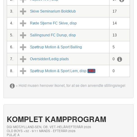
3.
Skive Seminarium Boldklub
17
4.
Røde Stjerne FC Skive, disp
14
5.
Sallingsund FC Durup, disp
13
6.
Spøttrup Motion & Sport Balling
5
7.
Oversidder/Ledig plads
0
8.
Spøttrup Motion & Sport Lem, disp
NB!
0
= Hold musen henover ikonet, for at se den anvendte stillingsregel
KOMPLET KAMPPROGRAM
DGI MIDTJYLLAND-SEN, OB, VET.-HELÅR/EFTERÅR 2026
OLD BOYS +32 - 9/11 MANDS - EFTERÅR 2026
PULJE A