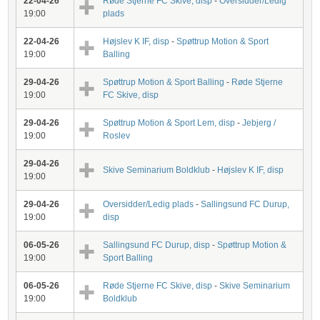
22-04-26
Røde Stjerne FC Skive, disp
-
Oversidder/Ledig
19:00
plads
22-04-26
Højslev K IF, disp
-
Spøttrup Motion & Sport
19:00
Balling
29-04-26
Spøttrup Motion & Sport Balling
-
Røde Stjerne
19:00
FC Skive, disp
29-04-26
Spøttrup Motion & Sport Lem, disp
-
Jebjerg /
19:00
Roslev
29-04-26
Skive Seminarium Boldklub
-
Højslev K IF, disp
19:00
29-04-26
Oversidder/Ledig plads
-
Sallingsund FC Durup,
19:00
disp
06-05-26
Sallingsund FC Durup, disp
-
Spøttrup Motion &
19:00
Sport Balling
06-05-26
Røde Stjerne FC Skive, disp
-
Skive Seminarium
19:00
Boldklub