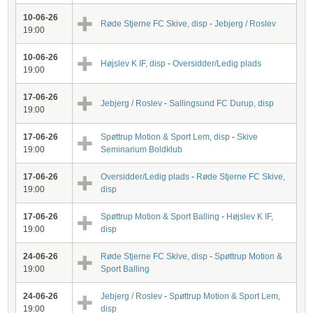
10-06-26
Røde Stjerne FC Skive, disp
-
Jebjerg / Roslev
19:00
10-06-26
Højslev K IF, disp
-
Oversidder/Ledig plads
19:00
17-06-26
Jebjerg / Roslev
-
Sallingsund FC Durup, disp
19:00
17-06-26
Spøttrup Motion & Sport Lem, disp
-
Skive
19:00
Seminarium Boldklub
17-06-26
Oversidder/Ledig plads
-
Røde Stjerne FC Skive,
19:00
disp
17-06-26
Spøttrup Motion & Sport Balling
-
Højslev K IF,
19:00
disp
24-06-26
Røde Stjerne FC Skive, disp
-
Spøttrup Motion &
19:00
Sport Balling
24-06-26
Jebjerg / Roslev
-
Spøttrup Motion & Sport Lem,
19:00
disp