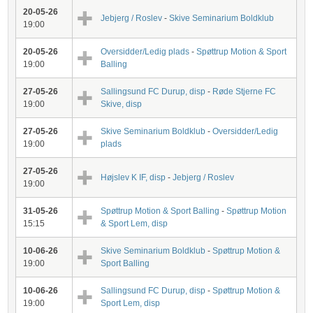
20-05-26
Jebjerg / Roslev
-
Skive Seminarium Boldklub
19:00
20-05-26
Oversidder/Ledig plads
-
Spøttrup Motion & Sport
19:00
Balling
27-05-26
Sallingsund FC Durup, disp
-
Røde Stjerne FC
19:00
Skive, disp
27-05-26
Skive Seminarium Boldklub
-
Oversidder/Ledig
19:00
plads
27-05-26
Højslev K IF, disp
-
Jebjerg / Roslev
19:00
31-05-26
Spøttrup Motion & Sport Balling
-
Spøttrup Motion
15:15
& Sport Lem, disp
10-06-26
Skive Seminarium Boldklub
-
Spøttrup Motion &
19:00
Sport Balling
10-06-26
Sallingsund FC Durup, disp
-
Spøttrup Motion &
19:00
Sport Lem, disp