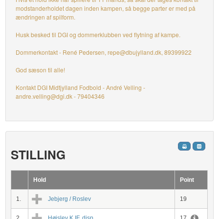
modstanderholdet dagen inden kampen, så begge parter er med på
ændringen af spilform.
Husk besked til DGI og dommerklubben ved flytning af kampe.
Dommerkontakt - René Pedersen, repe@dbujylland.dk, 89399922
God sæson til alle!
Kontakt DGI Midtjylland Fodbold - André Velling -
andre.velling@dgi.dk - 79404346
STILLING
Hold
Point
1.
Jebjerg / Roslev
19
2.
Højslev K IF, disp
17