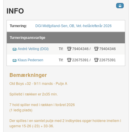
INFO
Turnering:
DGI Midtjylland-Sen, OB, Vet.-helår/efterår 2026
Turneringsansvarlige
André Velling (DGI)
Tlf:
79404346
/
79404346
Klaus Pedersen
Tlf:
22675391
/
22675391
Bemærkninger
Old Boys +32 - 9/11 mands - Pulje A
Spilletid i rækken er 2x35 min.
7 hold spiller med i rækken i foråret 2026
(1 ledig plads)
Der spilles i en samlet pulje med 2 indbyrdes opgør holdene imellem i
ugerne 15-26 (-23) + 33-36.